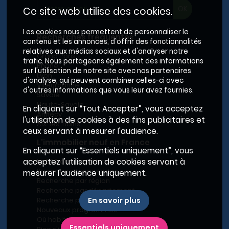
Ce site web utilise des cookies.
Les cookies nous permettent de personnaliser le
Recherches fréquentes
contenu et les annonces, d'offrir des fonctionnalités
relatives aux médias sociaux et d'analyser notre
Grand Paris
trafic. Nous partageons également des informations
Rhône
sur l'utilisation de notre site avec nos partenaires
Lyon
d'analyse, qui peuvent combiner celles-ci avec
Villeurbanne
d'autres informations que vous leur avez fournies.
Savoie
Haute-Savoie
En cliquant sur “Tout Accepter”, vous acceptez
Annecy
l'utilisation de cookies à des fins publicitaires et
Aix-les-Bains
ceux servant à mesurer l'audience.
L'immobilier neuf en France
En cliquant sur “Essentiels uniquement”, vous
acceptez l'utilisation de cookies servant à
Le BRS dans la Métropole de Lyon
Promoteurs immobiliers
mesurer l'audience uniquement.
Recherche par région
Recherche par département
En savoir plus
Recherche par ville
Nouveaux programmes
Où habiter à Marseille ?
Essentiels uniquement