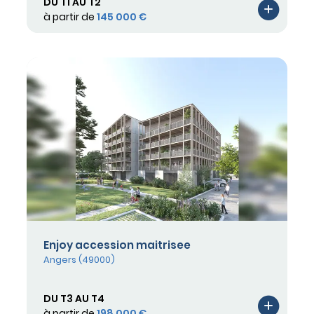
DU T1 AU T2
à partir de
145 000 €
Enjoy accession maitrisee
Angers (49000)
DU T3 AU T4
à partir de
198 000 €