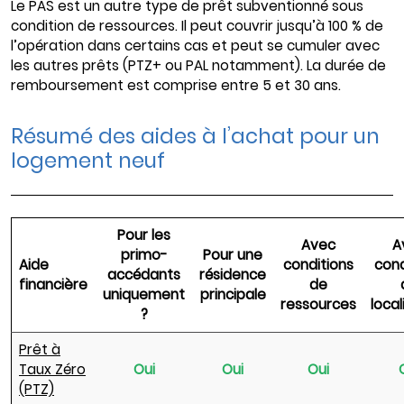
Le PAS est un autre type de prêt subventionné sous
condition de ressources. Il peut couvrir jusqu’à 100 % de
l’opération dans certains cas et peut se cumuler avec
les autres prêts (PTZ+ ou PAL notamment). La durée de
remboursement est comprise entre 5 et 30 ans.
Résumé des aides à l’achat pour un
logement neuf
Pour les
Avec
A
primo-
Pour une
Aide
conditions
cond
accédants
résidence
financière
de
uniquement
principale
ressources
local
?
Prêt à
Taux Zéro
Oui
Oui
Oui
(PTZ)