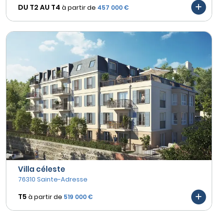
DU T2 AU
T4
à partir de
457 000 €
Villa céleste
76310 Sainte-Adresse
T5
à partir de
519 000 €