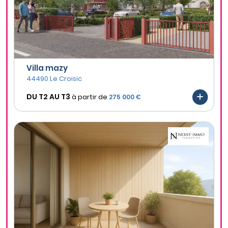
Villa mazy
44490 Le Croisic
DU T2 AU
T3
à partir de
275 000 €