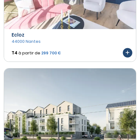
Ecloz
44000 Nantes
T4
à partir de
299 700 €