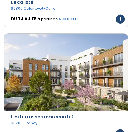
Le calisté
69300 Caluire-et-Cuire
DU T4 AU
T5
à partir de
503 000 €
Les terrasses marceau tr2...
93700 Drancy