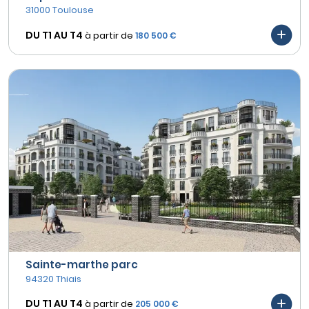
31000 Toulouse
DU T1 AU
T4
à partir de
180 500 €
Sainte-marthe parc
94320 Thiais
DU T1 AU
T4
à partir de
205 000 €