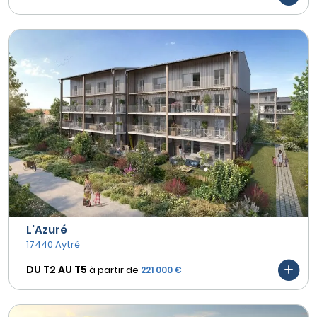
L'Azuré
17440 Aytré
DU T2 AU
T5
à partir de
221 000 €