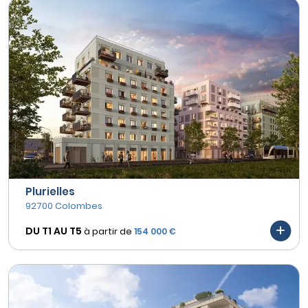
Plurielles
92700 Colombes
DU T1 AU
T5
à partir de
154 000 €