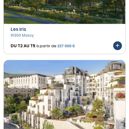
Les iris
91300 Massy
DU T2 AU
T5
à partir de
227 000 €