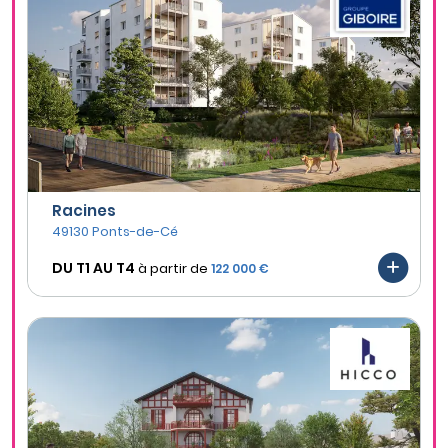
Racines
49130 Ponts-de-Cé
DU T1 AU
T4
à partir de
122 000 €