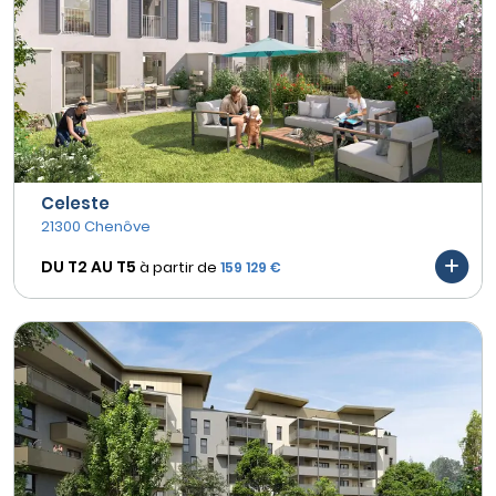
Celeste
21300 Chenôve
DU T2 AU
T5
à partir de
159 129 €