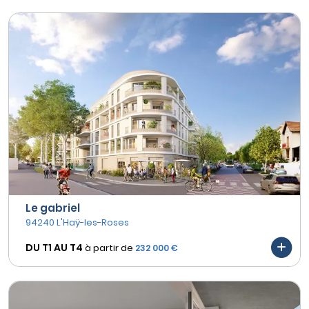
Le gabriel
94240 L'Haÿ-les-Roses
DU T1 AU
T4
à partir de
232 000 €