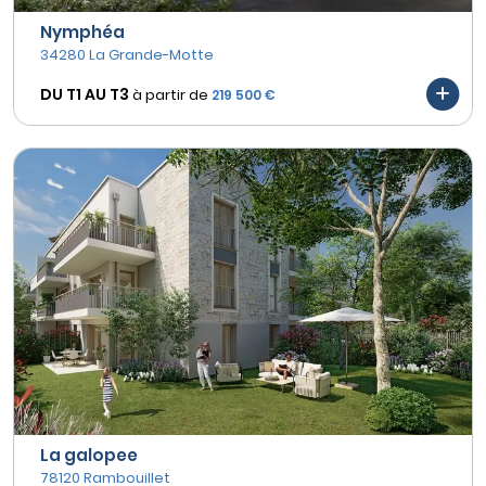
Nymphéa
34280 La Grande-Motte
DU T1 AU
T3
à partir de
219 500 €
La galopee
78120 Rambouillet