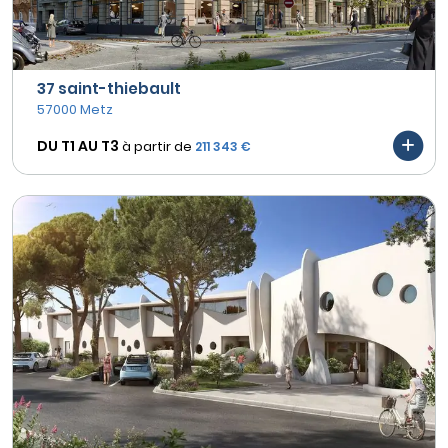
37 saint-thiebault
57000 Metz
DU T1 AU
T3
à partir de
211 343 €