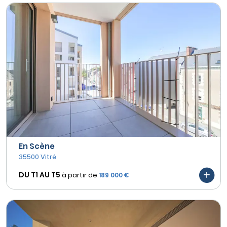
En Scène
35500 Vitré
DU T1 AU
T5
à partir de
189 000 €