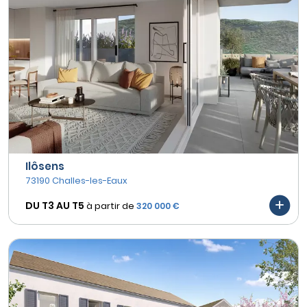
Ilôsens
73190 Challes-les-Eaux
DU T3 AU
T5
à partir de
320 000 €