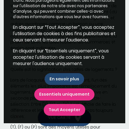
trafic. Nous partageons également des informations
Vous pourrez affiner votre recherche en fonction de
sur l'utilisation de notre site avec nos partenaires
d'analyse, qui peuvent combiner celles-ci avec
vos critères et de vos goûts : taille du logement (du
d'autres informations que vous leur avez fournies.
studio au T6+), nombre de m², prix du logement et
autres avantages comme un balcon ou une
En cliquant sur “Tout Accepter”, vous acceptez
terrasse, un jardin, un garage, des espaces verts,
l'utilisation de cookies à des fins publicitaires et
des rangements, etc. Pour chaque appartement, la
ceux servant à mesurer l'audience.
proximité avec les axes routiers, les commerces et
écoles sont indiquées.
En cliquant sur “Essentiels uniquement”, vous
acceptez l'utilisation de cookies servant à
mesurer l'audience uniquement.
Quelle est la signification des tailles de logements ?
En savoir plus
Lors de l’acquisition d’un appartement, l’un des
éléments les plus importants est l’emplacement du
logement. La taille du bien immobilier, arrive en
Essentiels uniquement
seconde place dans la liste des critères de
sélection. Entre (T), (F) ou (P) il est difficile de faire la
Tout Accepter
différence et les explications ne sont pas toujours
claires.
VUE CARTE
(T), (F) ou (P) sont des moyens utilisés pour