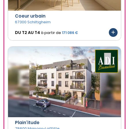
Coeur urbain
67300 Schiltigheim
DU T2 AU
T4
à partir de
171 086 €
Plain'itude
78600 Maisons-Laffitte