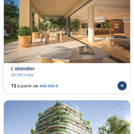
L'alandier
30700 Uzès
T2
à partir de
469 000 €