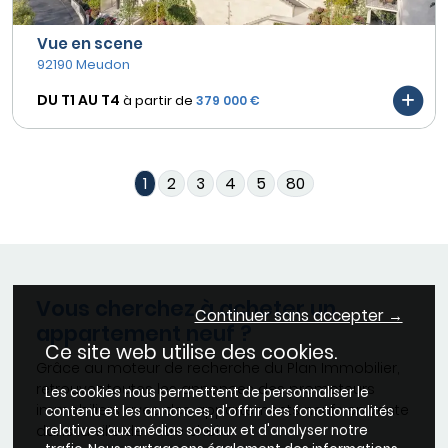
Vue en scene
92190 Meudon
DU T1 AU
T4
à partir de
379 000 €
1
2
3
4
5
80
Vous cherchez à acheter un
Continuer sans accepter →
appartement neuf ?
Ce site web utilise des cookies.
Grâce au moteur de recherche du Plan Immobilier,
retrouvez toutes les annonces des promoteurs
Les cookies nous permettent de personnaliser le
immobiliers avec des appartements neufs en vente
contenu et les annonces, d'offrir des fonctionnalités
relatives aux médias sociaux et d'analyser notre
dans la ville de votre choix.