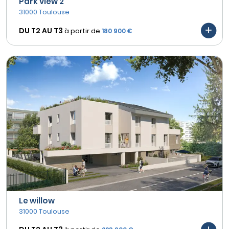
Park view 2
31000 Toulouse
DU T2 AU
T3
à partir de
180 900 €
Le willow
31000 Toulouse