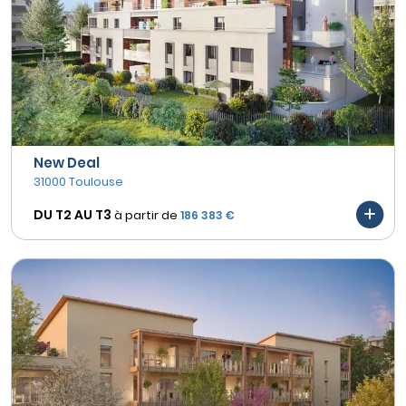
New Deal
31000 Toulouse
DU T2 AU
T3
à partir de
186 383 €