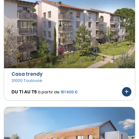
Casa trendy
31000 Toulouse
DU T1 AU
T5
à partir de
151 900 €