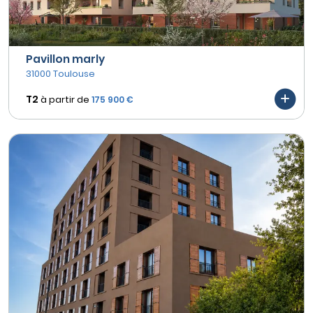
Pavillon marly
31000 Toulouse
T2
à partir de
175 900 €