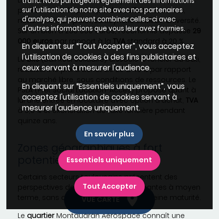
trafic. Nous partageons également des informations
prioritaires de la politique de la
ville
toulousains,
sur l'utilisation de notre site avec nos partenaires
d'analyse, qui peuvent combiner celles-ci avec
notamment Empalot, La Reynerie et Mirail-Université.
d'autres informations que vous leur avez fournies.
Sur un bien à 250 000 euros, l'économie dépasse
29
000 euros
par rapport à la
TVA
standard à 20 %.
En cliquant sur “Tout Accepter”, vous acceptez
l'utilisation de cookies à des fins publicitaires et
Le
BRS
(Bail Réel Solidaire) dissocie le foncier du bâti,
ceux servant à mesurer l'audience.
réduisant le prix d'achat de 20 à 40 % par rapport
au marché libre, sous conditions de ressources. Le
En cliquant sur “Essentiels uniquement”, vous
PSLA (Prêt Social Location-Accès) propose quant à
acceptez l'utilisation de cookies servant à
lui une entrée en locataire avec option d'achat,
TVA
mesurer l'audience uniquement.
à 5,5 % et exonération de taxe foncière pendant
quinze ans.
En savoir plus
Zones géographiques à fort
potentiel de valorisation
Essentiels uniquement
Certains secteurs toulousains présentent des
Tout Accepter
perspectives de valorisation intéressantes à moyen
terme, sans avoir encore atteint leur pleine maturité.
VUE CARTE
Le
quartier
Montaudran Aerospace connaît une