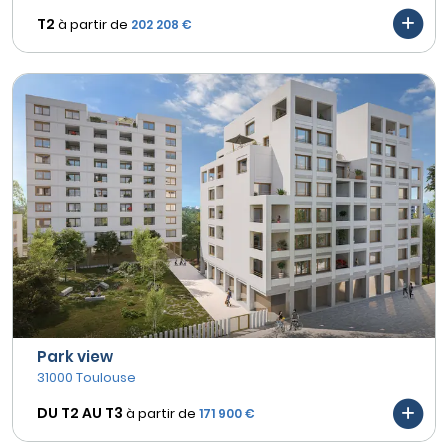
T2
à partir de
202 208 €
Park view
31000 Toulouse
DU T2 AU
T3
à partir de
171 900 €