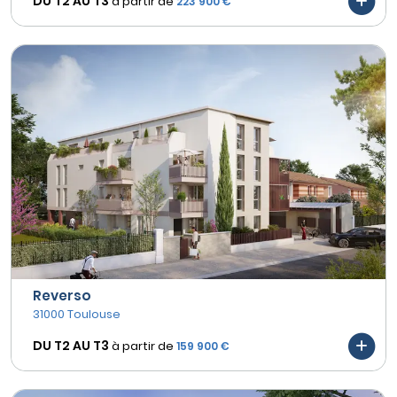
DU T2 AU
T3
à partir de
223 900 €
Reverso
31000 Toulouse
DU T2 AU
T3
à partir de
159 900 €