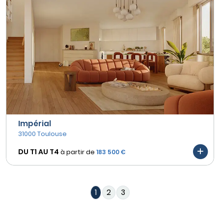
Impérial
31000 Toulouse
DU T1 AU
T4
à partir de
183 500 €
1
2
3