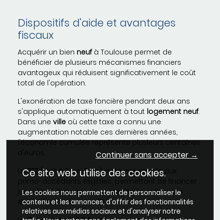
Dispositifs d'aide et avantages
fiscaux
Acquérir un bien
neuf
à Toulouse permet de
bénéficier de plusieurs mécanismes financiers
avantageux qui réduisent significativement le coût
total de l'opération.
L'exonération de taxe foncière pendant deux ans
s'applique automatiquement à tout
logement
neuf
.
Dans une
ville
où cette taxe a connu une
augmentation notable ces dernières années,
l'économie cumulée représente plusieurs centaines
d'euros.
Continuer sans accepter →
Le
PTZ
(Prêt à Taux Zéro) reste accessible aux
Ce site web utilise des cookies.
primo-accédants éligibles, permettant de financer
jusqu'à 40 % du prix sans intérêts, la métropole
Les cookies nous permettent de personnaliser le
étant classée en zone B1.
contenu et les annonces, d'offrir des fonctionnalités
relatives aux médias sociaux et d'analyser notre
La
TVA
réduite à
5,5 %
s'applique dans les quartiers