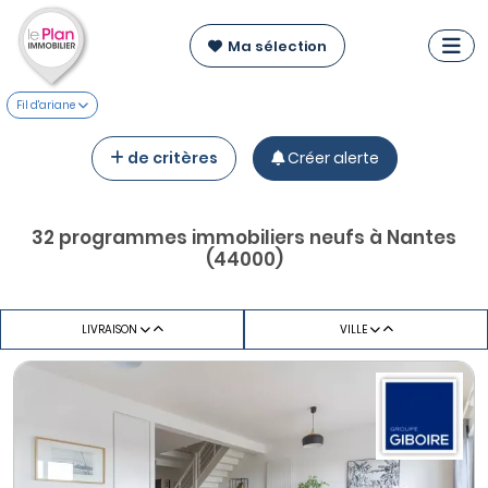
Ma sélection
Fil d'ariane
de critères
Créer alerte
32 programmes immobiliers neufs à Nantes
(44000)
LIVRAISON
VILLE