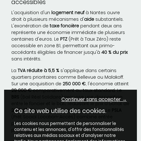
accessibles
L'acquisition d'un
logement neuf
à Nantes ouvre
droit à plusieurs mécanismes d'
aide
substantiels.
L'exonération de
taxe foncière
pendant deux ans
représente une économie immédiate de plusieurs
centaines d'euros. Le
PTZ
(Prêt à Taux Zéro) reste
accessible en zone B1, permettant aux primo-
accédants éligibles de financer jusqu'à
40 % du prix
sans intérêts.
La
TVA réduite à 5,5 %
s'applique dans certains
quartiers prioritaires comme Bellevue ou Malakoff.
Sur une acquisition de
250 000 €
, l'économie atteint
29 000 €
comparativement au taux standard. Le
BRS
(Bail Réel Solidaire) propose une dissociation
Continuer sans accepter →
entre le foncier et le bâti, réduisant le prix d'achat de
Ce site web utilise des cookies.
20 à 40 %
sous conditions de ressources. Le
PSLA
(Prêt Social Location-Accès) combine entrée
progressive en propriété et avantages fiscaux
Les cookies nous permettent de personnaliser le
contenu et les annonces, d'offrir des fonctionnalités
prolongés.
relatives aux médias sociaux et d'analyser notre