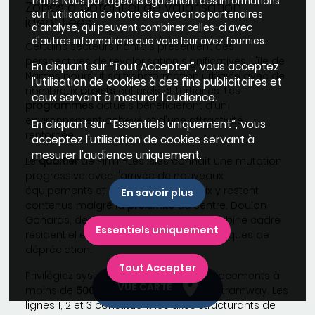
trafic. Nous partageons également des informations
Zones à potentiel de valorisation
sur l'utilisation de notre site avec nos partenaires
identifiées
d'analyse, qui peuvent combiner celles-ci avec
d'autres informations que vous leur avez fournies.
Certains secteurs nantais présentent des
perspectives de revalorisation significatives. L'île de
En cliquant sur “Tout Accepter”, vous acceptez
Nantes poursuit sa transformation urbaine avec de
l'utilisation de cookies à des fins publicitaires et
nombreux
projets
culturels et tertiaires. Les
ceux servant à mesurer l'audience.
programmes
actuels bénéficieront d'un
environnement achevé et d'une attractivité
En cliquant sur “Essentiels uniquement”, vous
renforcée.
acceptez l'utilisation de cookies servant à
mesurer l'audience uniquement.
Le
quartier
de Pirmil-Les Isles connaît une mutation
progressive avec l'arrivée de nouveaux
équipements et commerces. Les prix y restent
En savoir plus
contenus malgré la
proximité
du centre. Doulon-
Gohards, desservi par le tramway, combine cadre
Essentiels uniquement
résidentiel et accessibilité, limitant les risques de
dépréciation.
Tout Accepter
Privilégiez systématiquement les emplacements à
VUE CARTE
moins de
500 mètres d'une station
de tramway. Les
lignes 1, 2 et 3 constituent les axes structurants de