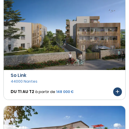
So Link
44000 Nantes
DU T1 AU
T2
à partir de
148 000 €