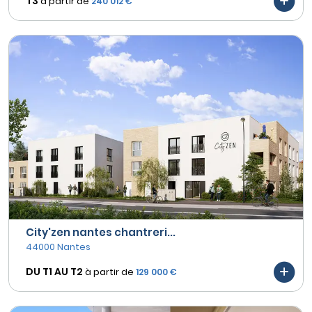
T3
à partir de
240 012 €
City'zen nantes chantreri...
44000 Nantes
DU T1 AU
T2
à partir de
129 000 €