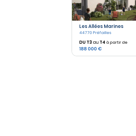
Les Allées Marines
44770 Préfailles
DU T3
au
T4
à partir de
188 000 €