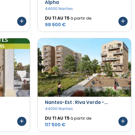
Alpha
44000 Nantes
DU T1 AU
T5
à partir de
98 900 €
Nantes-Est : Riva Verde -...
44000 Nantes
DU T1 AU
T5
à partir de
117 500 €