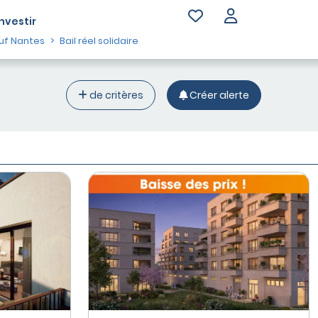
Investir
uf Nantes
Bail réel solidaire
de critères
Créer alerte