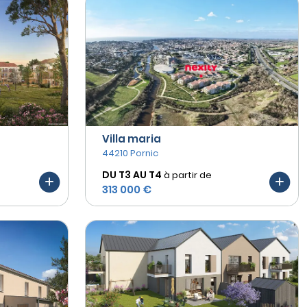
Villa maria
44210 Pornic
DU T3 AU
T4
à partir de
313 000 €