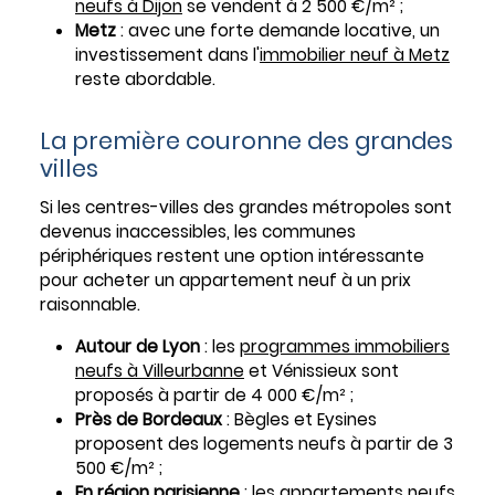
neufs à Dijon
se vendent à 2 500 €/m² ;
Metz
: avec une forte demande locative, un
investissement dans l'
immobilier neuf à Metz
reste abordable.
La première couronne des grandes
villes
Si les centres-villes des grandes métropoles sont
devenus inaccessibles, les communes
périphériques restent une option intéressante
pour acheter un appartement neuf à un prix
raisonnable.
Autour de Lyon
: les
programmes immobiliers
neufs à Villeurbanne
et Vénissieux sont
proposés à partir de 4 000 €/m² ;
Près de Bordeaux
: Bègles et Eysines
proposent des logements neufs à partir de 3
500 €/m² ;
En région parisienne
: les
appartements neufs