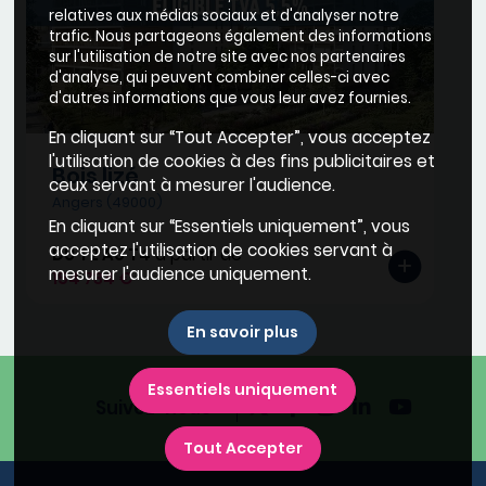
relatives aux médias sociaux et d'analyser notre
trafic. Nous partageons également des informations
sur l'utilisation de notre site avec nos partenaires
d'analyse, qui peuvent combiner celles-ci avec
d'autres informations que vous leur avez fournies.
En cliquant sur “Tout Accepter”, vous acceptez
l'utilisation de cookies à des fins publicitaires et
Bois lizé
ceux servant à mesurer l'audience.
Angers (49000)
En cliquant sur “Essentiels uniquement”, vous
acceptez l'utilisation de cookies servant à
DU T2 AU T4
à partir de
mesurer l'audience uniquement.
154 734 €
En savoir plus
Essentiels uniquement
Suivez-nous
Tout Accepter