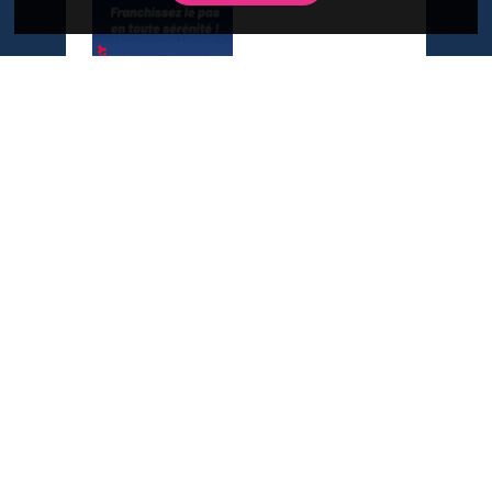
A propos du Plan Immobilier
Qui sommes-nous ?
Recrutement
Contactez-nous
Diffusez votre programme
Newsletter
Inscrivez-vous à la newsletter,
et recevez l'actualité immobilière !