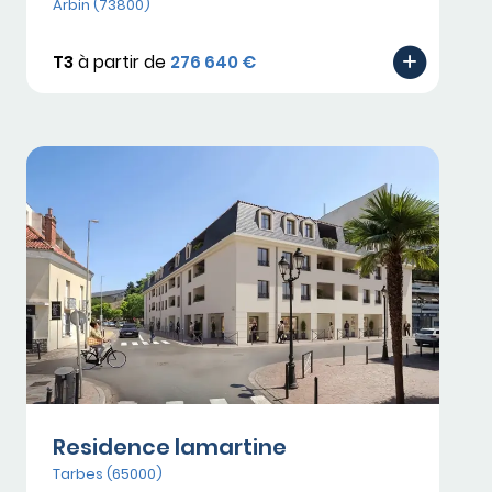
Arbin (73800)
T3
à partir de
276 640 €
Residence lamartine
Tarbes (65000)