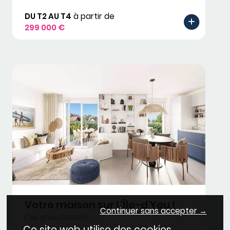
DU T2 AU T4
à partir de
299 000 €
Votre maison sur L'Île-d'Yeu !
Continuer sans accepter →
L'Île-d'Yeu (85350)
Ce site web utilise des cookies.