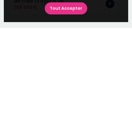
DU T1 AU T2
à partir de
256 000 €
Tout Accepter
Suivez-nous