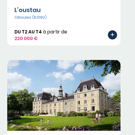
L’oustau
Ollioules (83190)
DU T2 AU T4
à partir de
220 000 €