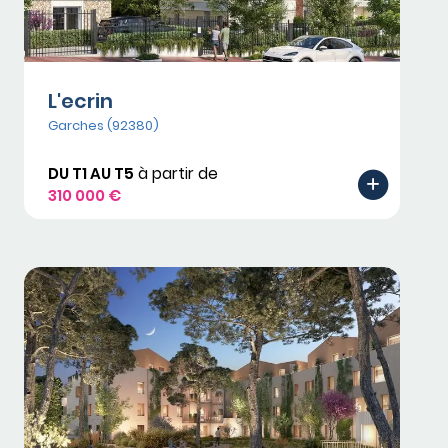
L'ecrin
Garches (92380)
DU T1 AU T5
à partir de
310 000 €