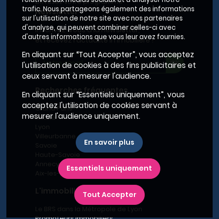
Diffusez votre programme
trafic. Nous partageons également des informations
Newsletter
sur l'utilisation de notre site avec nos partenaires
d'analyse, qui peuvent combiner celles-ci avec
Inscrivez-vous à la newsletter,
d'autres informations que vous leur avez fournies.
et recevez l'actualité immobilière !
En cliquant sur “Tout Accepter”, vous acceptez
l'utilisation de cookies à des fins publicitaires et
ceux servant à mesurer l'audience.
Recherches fréquentes
En cliquant sur “Essentiels uniquement”, vous
acceptez l'utilisation de cookies servant à
Grand Paris
mesurer l'audience uniquement.
Rhône
Lyon
Villeurbanne
En savoir plus
Savoie
Haute-Savoie
Annecy
Essentiels uniquement
Aix-les-Bains
L'immobilier neuf en France
Tout Accepter
Le BRS dans la Métropole de Lyon
Promoteurs immobiliers