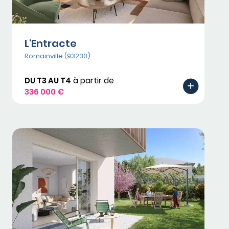
L'Entracte
Romainville (93230)
DU T3 AU T4
à partir de
336 000 €