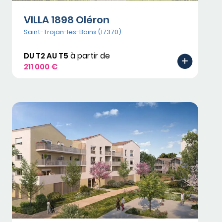
VILLA 1898 Oléron
Saint-Trojan-les-Bains (17370)
DU T2 AU T5
à partir de
211 000 €