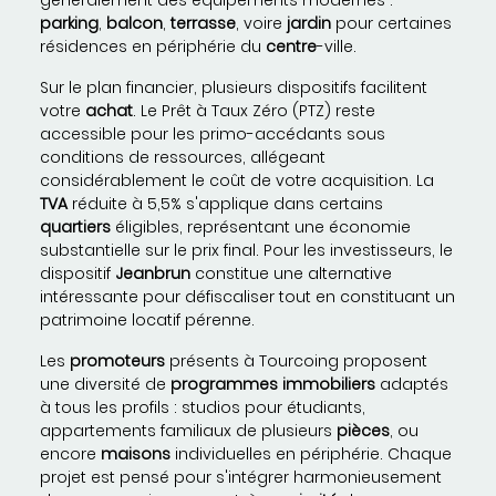
généralement des équipements modernes :
parking
,
balcon
,
terrasse
, voire
jardin
pour certaines
résidences en périphérie du
centre
-ville.
Sur le plan financier, plusieurs dispositifs facilitent
votre
achat
. Le Prêt à Taux Zéro (PTZ) reste
accessible pour les primo-accédants sous
conditions de ressources, allégeant
considérablement le coût de votre acquisition. La
TVA
réduite à 5,5% s'applique dans certains
quartiers
éligibles, représentant une économie
substantielle sur le prix final. Pour les investisseurs, le
dispositif
Jeanbrun
constitue une alternative
intéressante pour défiscaliser tout en constituant un
patrimoine locatif pérenne.
Les
promoteurs
présents à Tourcoing proposent
une diversité de
programmes immobiliers
adaptés
à tous les profils : studios pour étudiants,
appartements familiaux de plusieurs
pièces
, ou
encore
maisons
individuelles en périphérie. Chaque
projet est pensé pour s'intégrer harmonieusement