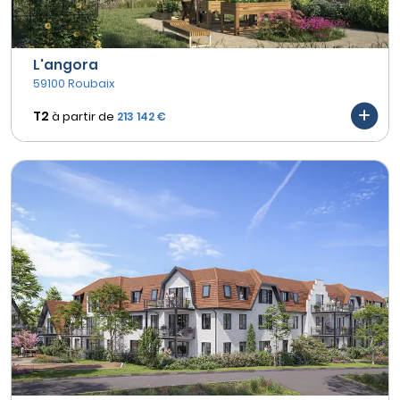
L'angora
59100 Roubaix
T2
à partir de
213 142 €