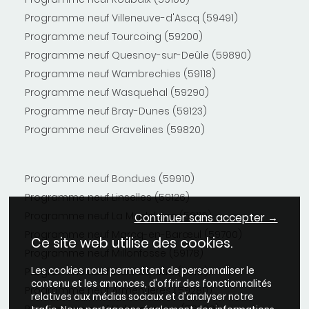
Programme neuf Villeneuve-d'Ascq (59491)
Programme neuf Tourcoing (59200)
Programme neuf Quesnoy-sur-Deûle (59890)
Programme neuf Wambrechies (59118)
Programme neuf Wasquehal (59290)
Programme neuf Bray-Dunes (59123)
Programme neuf Gravelines (59820)
Programme neuf Bondues (59910)
Programme neuf Linselles (59126)
Programme neuf La Madeleine (59110)
Continuer sans accepter →
Programme neuf Marcq-en-Barœul (59700)
Ce site web utilise des cookies.
Programme neuf Millonfosse (59178)
Les cookies nous permettent de personnaliser le
Programme neuf Wervicq-Sud (59117)
contenu et les annonces, d'offrir des fonctionnalités
Programme neuf Armentières (59280)
relatives aux médias sociaux et d'analyser notre
Programme neuf Valenciennes (59300)