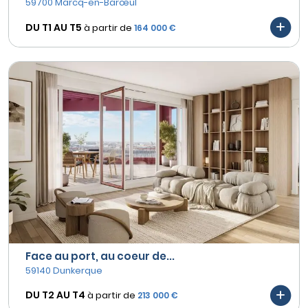
59700 Marcq-en-Barœul
DU T1 AU
T5
à partir de
164 000 €
Face au port, au coeur de...
59140 Dunkerque
DU T2 AU
T4
à partir de
213 000 €