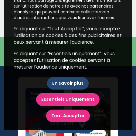
trafic. Nous partageons également des informations
sur l'utilisation de notre site avec nos partenaires
Programme neuf Anzin (59410)
d'analyse, qui peuvent combiner celles-ci avec
Programme neuf Anstaing (59152)
d'autres informations que vous leur avez fournies.
En cliquant sur “Tout Accepter”, vous acceptez
l'utilisation de cookies à des fins publicitaires et
ceux servant à mesurer l'audience.
Suivez-nous
En cliquant sur “Essentiels uniquement”, vous
acceptez l'utilisation de cookies servant à
mesurer l'audience uniquement.
En savoir plus
Essentiels uniquement
Tout Accepter
VUE CARTE