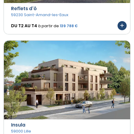
Reflets d'ô
59230 Saint-Amand-les-Eaux
DU T2 AU
T4
à partir de
139 788 €
Insula
59000 Lille