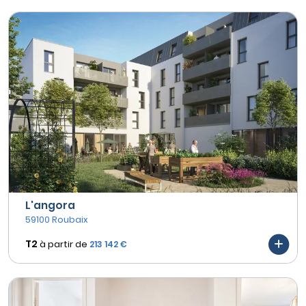
L'angora
59100 Roubaix
T2
à partir de
213 142 €