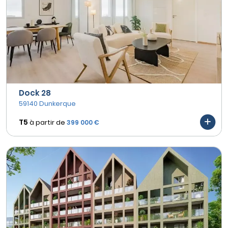
Dock 28
59140 Dunkerque
T5
à partir de
399 000 €