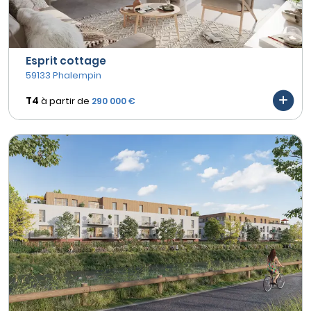
Esprit cottage
59133 Phalempin
T4
à partir de
290 000 €