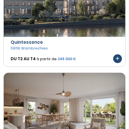
Quintessence
59118 Wambrechies
DU T2 AU
T4
à partir de
245 000 €