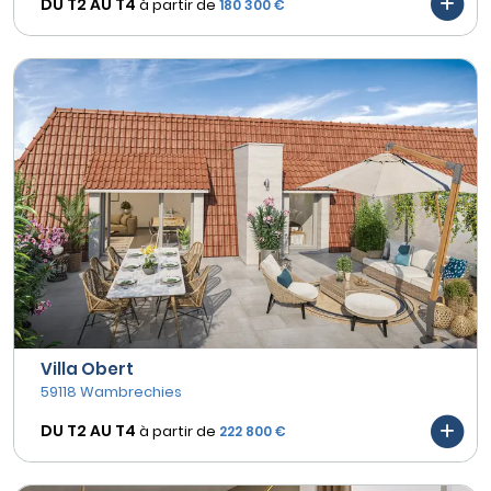
DU T2 AU
T4
à partir de
180 300 €
Villa Obert
59118 Wambrechies
DU T2 AU
T4
à partir de
222 800 €