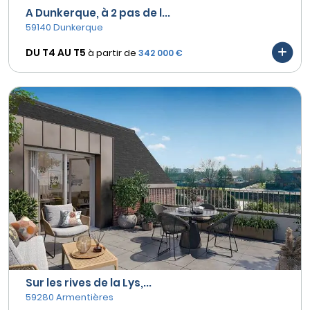
A Dunkerque, à 2 pas de l...
59140 Dunkerque
DU T4 AU
T5
à partir de
342 000 €
Sur les rives de la Lys,...
59280 Armentières