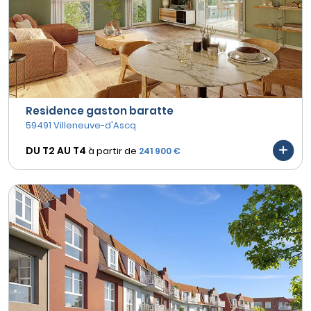
Residence gaston baratte
59491 Villeneuve-d'Ascq
DU T2 AU
T4
à partir de
241 900 €