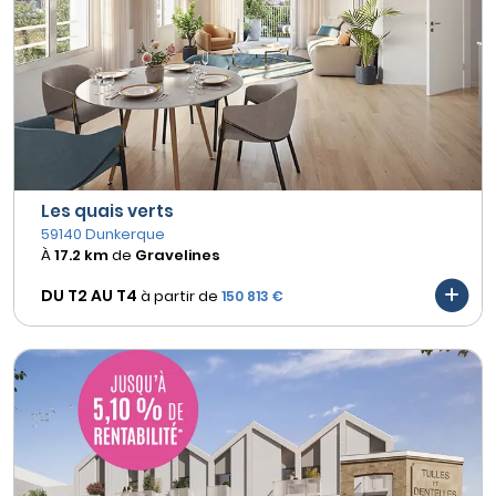
Les quais verts
59140 Dunkerque
À
17.2 km
de
Gravelines
DU T2 AU
T4
à partir de
150 813 €