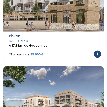
Philea
62100 Calais
À
17.3 km
de
Gravelines
T1
à partir de
95 000 €