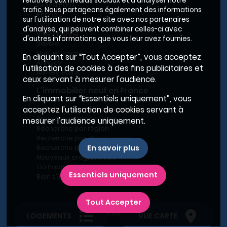
relatives aux médias sociaux et d'analyser notre
Grand Paris
trafic. Nous partageons également des informations
Rhône
sur l'utilisation de notre site avec nos partenaires
Lyon
d'analyse, qui peuvent combiner celles-ci avec
Villeurbanne
d'autres informations que vous leur avez fournies.
Savoie
Haute-Savoie
En cliquant sur “Tout Accepter”, vous acceptez
Annecy
l'utilisation de cookies à des fins publicitaires et
Aix-les-Bains
ceux servant à mesurer l'audience.
L'immobilier neuf en France
En cliquant sur “Essentiels uniquement”, vous
Le BRS dans la Métropole de Lyon
acceptez l'utilisation de cookies servant à
Promoteurs immobiliers
mesurer l'audience uniquement.
Recherche par région
Recherche par département
Recherche par ville
En savoir plus
Nouveaux programmes
Où habiter à Marseille ?
Essentiels uniquement
Bien s'installer
Tout Accepter
Plan du site
-
Conditions générales d’utilisation
-
Charte de confidentialité
-
Mentions légales
LOGEMENTS
VUE CARTE