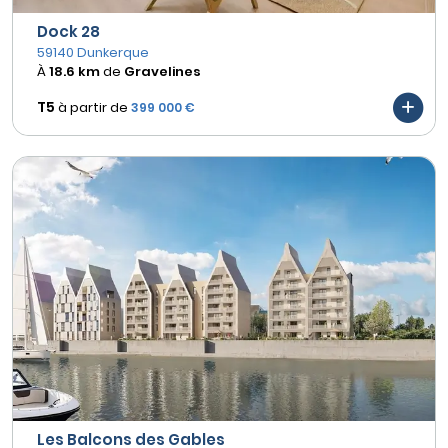
Dock 28
59140 Dunkerque
À
18.6 km
de
Gravelines
T5
à partir de
399 000 €
Les Balcons des Gables