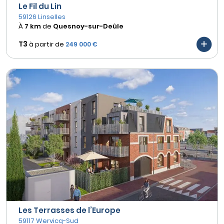
Le Fil du Lin
59126 Linselles
À
7 km
de
Quesnoy-sur-Deûle
T3
à partir de
249 000 €
Les Terrasses de l’Europe
59117 Wervicq-Sud