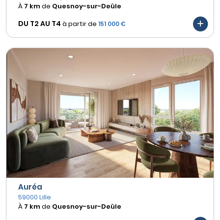
À
7 km
de
Quesnoy-sur-Deûle
DU T2 AU
T4
à partir de
151 000 €
Auréa
59000 Lille
À
7 km
de
Quesnoy-sur-Deûle