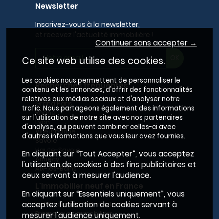
Newsletter
Inscrivez-vous à la newsletter,
et recevez l'actualité immobilière !
Continuer sans accepter →
Ce site web utilise des cookies.
Les cookies nous permettent de personnaliser le
Recherches fréquentes
contenu et les annonces, d'offrir des fonctionnalités
relatives aux médias sociaux et d'analyser notre
Grand Paris
trafic. Nous partageons également des informations
Rhône
sur l'utilisation de notre site avec nos partenaires
Lyon
d'analyse, qui peuvent combiner celles-ci avec
Villeurbanne
d'autres informations que vous leur avez fournies.
Savoie
Haute-Savoie
En cliquant sur “Tout Accepter”, vous acceptez
Annecy
l'utilisation de cookies à des fins publicitaires et
Aix-les-Bains
ceux servant à mesurer l'audience.
L'immobilier neuf en France
En cliquant sur “Essentiels uniquement”, vous
Le BRS dans la Métropole de Lyon
acceptez l'utilisation de cookies servant à
Promoteurs immobiliers
mesurer l'audience uniquement.