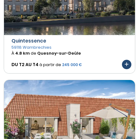
Quintessence
59118 Wambrechies
À
4.8 km
de
Quesnoy-sur-Deûle
DU T2 AU
T4
à partir de
245 000 €