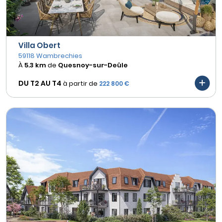
Villa Obert
59118 Wambrechies
À
5.3 km
de
Quesnoy-sur-Deûle
DU T2 AU
T4
à partir de
222 800 €