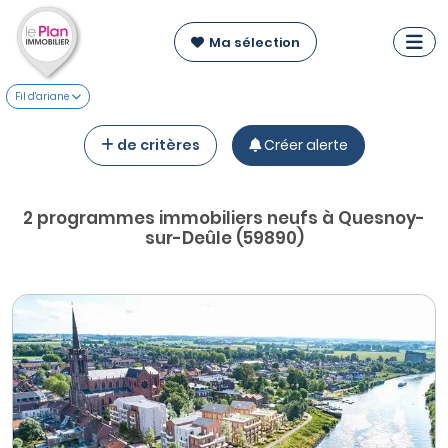
Ma sélection
Fil d'ariane
de critères
Créer alerte
2 programmes immobiliers neufs à Quesnoy-
sur-Deûle (59890)