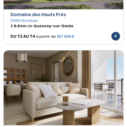
Domaine des Hauts Prés
59910 Bondues
À
6.9 km
de
Quesnoy-sur-Deûle
DU T2 AU
T4
à partir de
257 000 €