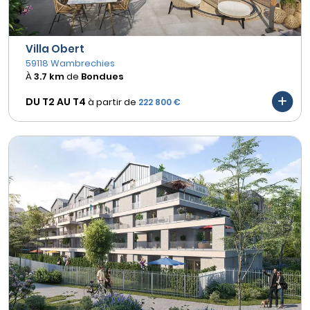
Villa Obert
59118 Wambrechies
À
3.7 km
de
Bondues
DU T2 AU
T4
à partir de
222 800 €