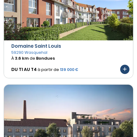
Domaine Saint Louis
59290 Wasquehal
À
3.6 km
de
Bondues
DU T1 AU
T4
à partir de
139 000 €