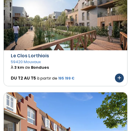
Le Clos Lorthiois
59420 Mouvaux
À
3 km
de
Bondues
DU T2 AU
T5
à partir de
195 199 €