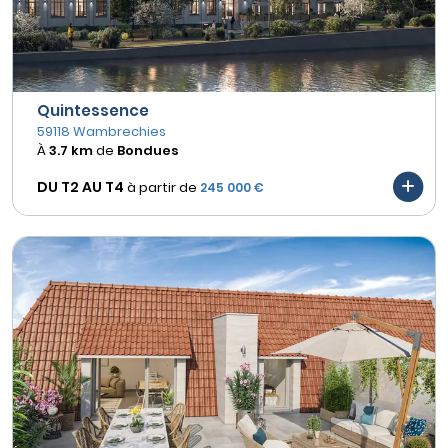
Quintessence
59118 Wambrechies
À
3.7 km
de
Bondues
DU T2 AU
T4
à partir de
245 000 €