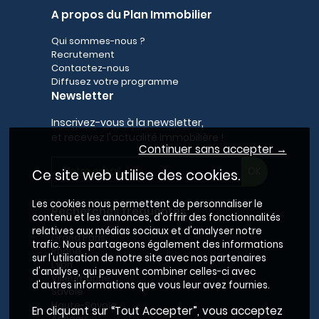
A propos du Plan Immobilier
Qui sommes-nous ?
Recrutement
Contactez-nous
Diffusez votre programme
Newsletter
Inscrivez-vous à la newsletter,
et recevez l'actualité immobilière !
Continuer sans accepter →
Ce site web utilise des cookies.
Les cookies nous permettent de personnaliser le
Recherches fréquentes
contenu et les annonces, d'offrir des fonctionnalités
relatives aux médias sociaux et d'analyser notre
Grand Paris
trafic. Nous partageons également des informations
Rhône
sur l'utilisation de notre site avec nos partenaires
Lyon
d'analyse, qui peuvent combiner celles-ci avec
Villeurbanne
d'autres informations que vous leur avez fournies.
Savoie
Haute-Savoie
En cliquant sur “Tout Accepter”, vous acceptez
Annecy