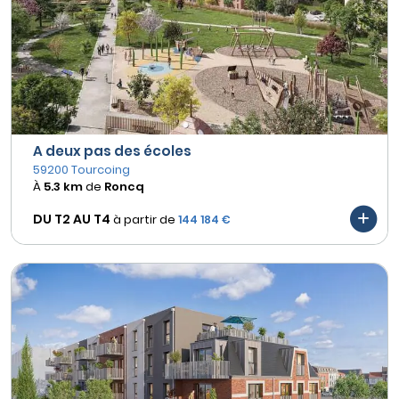
A deux pas des écoles
59200 Tourcoing
À
5.3 km
de
Roncq
DU T2 AU
T4
à partir de
144 184 €