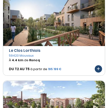
Le Clos Lorthiois
59420 Mouvaux
À
4.4 km
de
Roncq
DU T2 AU
T5
à partir de
195 199 €