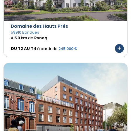
Domaine des Hauts Prés
59910 Bondues
À
5.9 km
de
Roncq
DU T2 AU
T4
à partir de
245 000 €