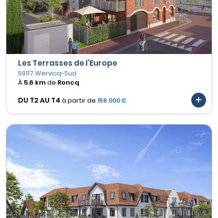
Les Terrasses de l’Europe
59117 Wervicq-Sud
À
5.6 km
de
Roncq
DU T2 AU
T4
à partir de
156 000 €