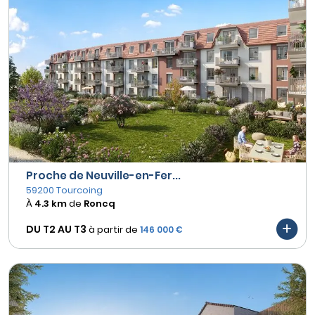
Proche de Neuville-en-Fer...
59200 Tourcoing
À
4.3 km
de
Roncq
DU T2 AU
T3
à partir de
146 000 €