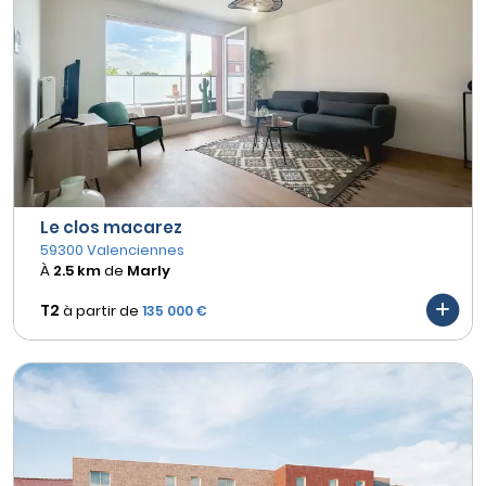
Le clos macarez
59300 Valenciennes
À
2.5 km
de
Marly
T2
à partir de
135 000 €