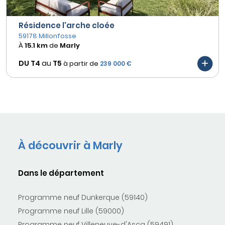
Résidence l'arche cloée
59178 Millonfosse
À
15.1 km
de
Marly
DU T4
au
T5
à partir de
239 000 €
À découvrir à Marly
Dans le département
Programme neuf Dunkerque (59140)
Programme neuf Lille (59000)
Programme neuf Villeneuve-d'Ascq (59491)