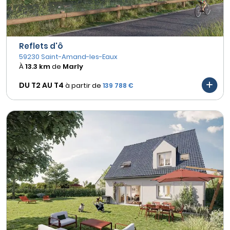
Reflets d'ô
59230 Saint-Amand-les-Eaux
À
13.3 km
de
Marly
DU T2 AU
T4
à partir de
139 788 €