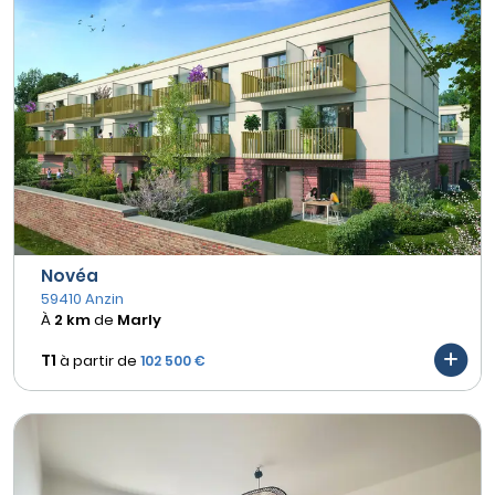
Novéa
59410 Anzin
À
2 km
de
Marly
T1
à partir de
102 500 €