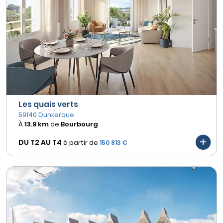
Les quais verts
59140 Dunkerque
À
13.9 km
de
Bourbourg
DU T2 AU
T4
à partir de
150 813 €