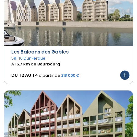
Les Balcons des Gables
59140 Dunkerque
À
15.7 km
de
Bourbourg
DU T2 AU
T4
à partir de
218 000 €