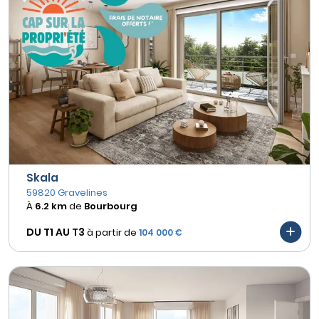
Skala
59820 Gravelines
À
6.2 km
de
Bourbourg
DU T1 AU
T3
à partir de
104 000 €