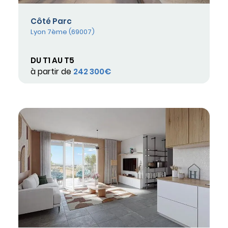
Côté Parc
Lyon 7ème (69007)
DU T1 AU T5
à partir de
242 300€