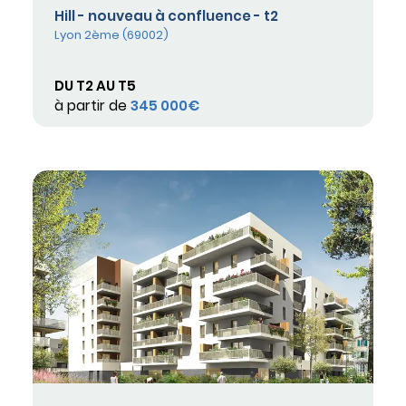
Hill - nouveau à confluence - t2
Lyon 2ème (69002)
DU T2 AU T5
à partir de
345 000€