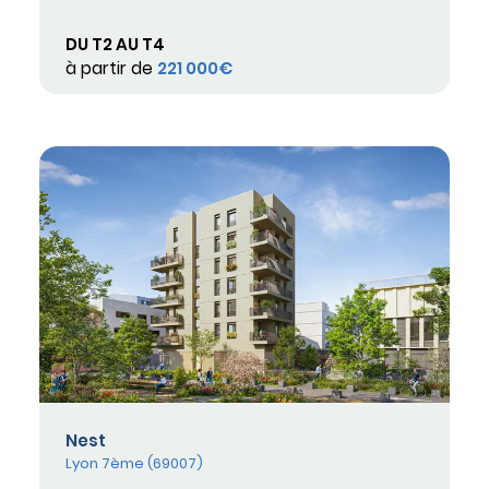
DU T2 AU T4
à partir de
221 000€
Nest
Lyon 7ème (69007)