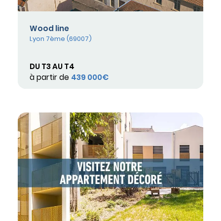
Wood line
Lyon 7ème (69007)
DU T3 AU T4
à partir de
439 000€