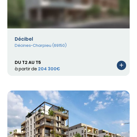
Décibel
Décines-Charpieu (69150)
DU T2 AU T5
à partir de
204 300€