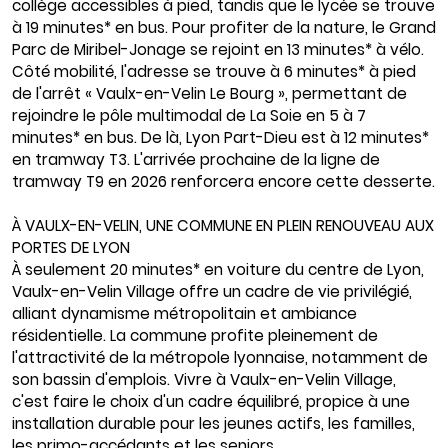
collège accessibles à pied, tandis que le lycée se trouve
à 19 minutes* en bus. Pour profiter de la nature, le Grand
Parc de Miribel-Jonage se rejoint en 13 minutes* à vélo.
Côté mobilité, l'adresse se trouve à 6 minutes* à pied
de l'arrêt « Vaulx-en-Velin Le Bourg », permettant de
rejoindre le pôle multimodal de La Soie en 5 à 7
minutes* en bus. De là, Lyon Part-Dieu est à 12 minutes*
en tramway T3. L'arrivée prochaine de la ligne de
tramway T9 en 2026 renforcera encore cette desserte.
À VAULX-EN-VELIN, UNE COMMUNE EN PLEIN RENOUVEAU AUX
PORTES DE LYON
À seulement 20 minutes* en voiture du centre de Lyon,
Vaulx-en-Velin Village offre un cadre de vie privilégié,
alliant dynamisme métropolitain et ambiance
résidentielle. La commune profite pleinement de
l'attractivité de la métropole lyonnaise, notamment de
son bassin d'emplois. Vivre à Vaulx-en-Velin Village,
c'est faire le choix d'un cadre équilibré, propice à une
installation durable pour les jeunes actifs, les familles,
les primo-accédants et les seniors.