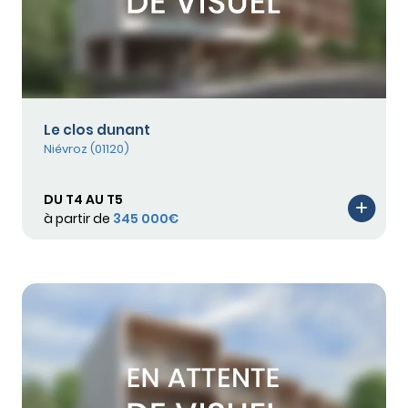
Le clos dunant
Niévroz (01120)
DU T4 AU T5
à partir de
345 000€