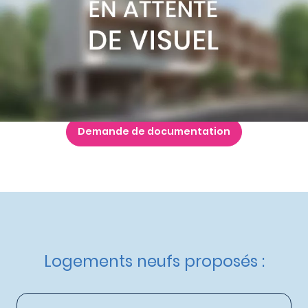
à partir de
252 000 €
Nos autres maisons neuves
à Vaulx-en-Velin
Livraison :
3ème trimestre 2028
Etat d'avancement :
Avant première
Éligible :
TVA réduite
,
Prêt à taux 0% - PTZ+
,
Bail Réel
Solidaire
Demande de documentation
Logements neufs proposés :