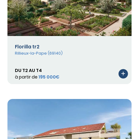
Florilla tr2
Rillieux-la-Pape (69140)
DU T2 AU T4
à partir de
195 000€