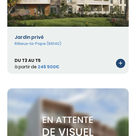
Jardin privé
Rillieux-la-Pape (69140)
DU T3 AU T5
à partir de
246 500€