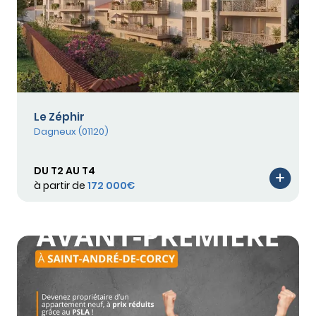
Le Zéphir
Dagneux (01120)
DU T2 AU T4
à partir de
172 000€