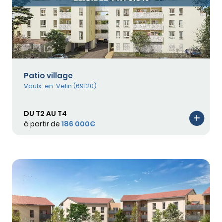
Patio village
Vaulx-en-Velin (69120)
DU T2 AU T4
à partir de
186 000€