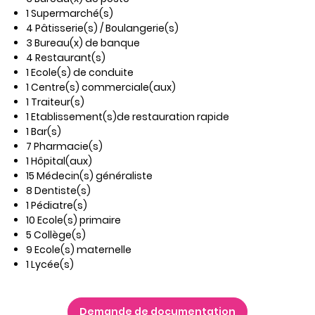
1 Supermarché(s)
4 Pâtisserie(s) / Boulangerie(s)
3 Bureau(x) de banque
4 Restaurant(s)
1 Ecole(s) de conduite
1 Centre(s) commerciale(aux)
1 Traiteur(s)
1 Etablissement(s)de restauration rapide
1 Bar(s)
7 Pharmacie(s)
1 Hôpital(aux)
15 Médecin(s) généraliste
8 Dentiste(s)
1 Pédiatre(s)
10 Ecole(s) primaire
5 Collège(s)
9 Ecole(s) maternelle
1 Lycée(s)
Demande de documentation