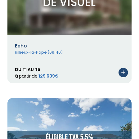
Echo
Rillieux-la-Pape (69140)
DU T1 AU T5
à partir de
129 639€