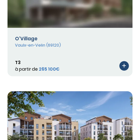
O'Village
Vaulx-en-Velin (69120)
T3
à partir de
265 100€