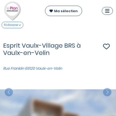
Ma sélection
Fil d'ariane
Esprit Vaulx-Village BRS à
Vaulx-en-Velin
Rue Franklin 69120 Vaulx-en-Velin
Previous
Nex
VOIR SUR LA CARTE
Maisons T4