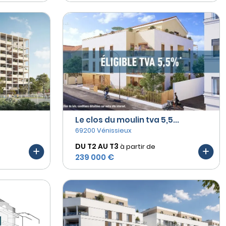
Le clos du moulin tva 5,5...
69200 Vénissieux
DU T2 AU
T3
à partir de
239 000 €