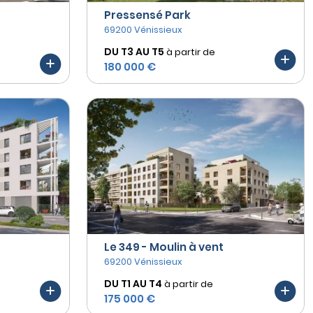
Pressensé Park
69200 Vénissieux
DU T3 AU
T5
à partir de
180 000 €
Le 349 - Moulin à vent
69200 Vénissieux
DU T1 AU
T4
à partir de
175 000 €