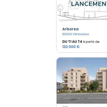
Arborea
69200 Vénissieux
DU T1 AU
T4
à partir de
132 000 €