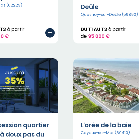
las (62223)
Deûle
Quesnoy-sur-Deûle (59890)
 T3
à partir
DU T1 AU T3
à partir
50 €
de
95 000 €
session quartier
L'orée de la baie
Cayeux-sur-Mer (80410)
à deux pas du