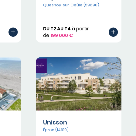
Quesnoy-sur-Deûle (59890)
DU T2 AU T4
à partir
de
199 000 €
Unisson
Épron (14610)