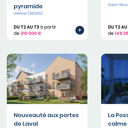
Saint-Nico
pyramide
Vienne (38200)
DU T2 AU T3
à partir
DU T2 AU
de
210 000 €
de
149 3
Nouveauté aux portes
La Pos
de Laval
calme 