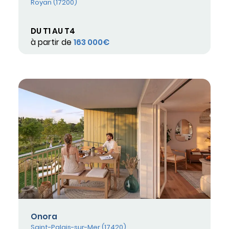
Royan (17200)
DU T1 AU T4
à partir de
163 000€
Onora
Saint-Palais-sur-Mer (17420)