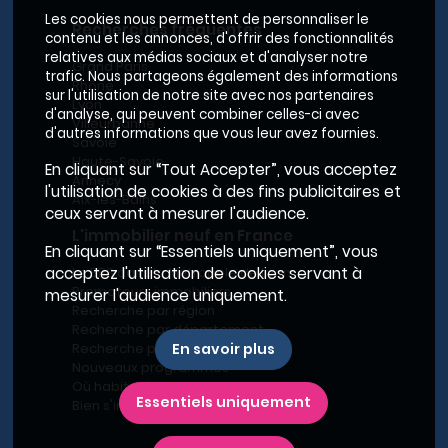
Les cookies nous permettent de personnaliser le
Recherches fréquentes
contenu et les annonces, d'offrir des fonctionnalités
relatives aux médias sociaux et d'analyser notre
Grand Paris
trafic. Nous partageons également des informations
Rhône
sur l'utilisation de notre site avec nos partenaires
Lyon
d'analyse, qui peuvent combiner celles-ci avec
Villeurbanne
d'autres informations que vous leur avez fournies.
Savoie
Haute-Savoie
En cliquant sur “Tout Accepter”, vous acceptez
Annecy
l'utilisation de cookies à des fins publicitaires et
Aix-les-Bains
ceux servant à mesurer l'audience.
L'immobilier neuf en France
En cliquant sur “Essentiels uniquement”, vous
Le BRS dans la Métropole de Lyon
acceptez l'utilisation de cookies servant à
Promoteurs immobiliers
mesurer l'audience uniquement.
Recherche par région
Recherche par département
Recherche par ville
En savoir plus
Nouveaux programmes
Où habiter à Marseille ?
Essentiels uniquement
Bien s'installer