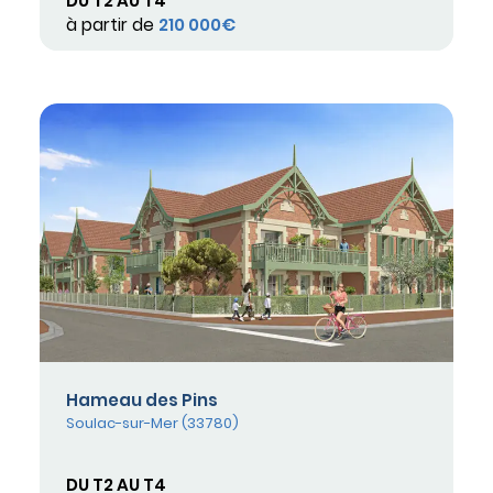
DU T2 AU T4
à partir de
210 000€
Hameau des Pins
Soulac-sur-Mer (33780)
DU T2 AU T4