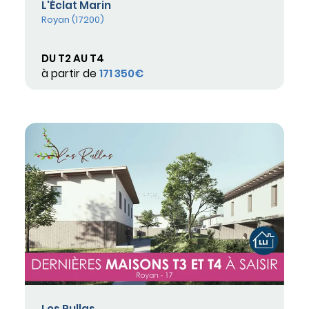
L'Éclat Marin
Royan (17200)
DU T2 AU T4
à partir de
171 350€
Les Rullas