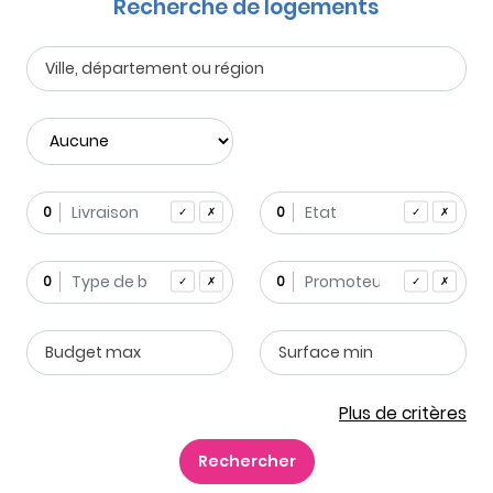
Recherche de logements
0
0
✓
✗
✓
✗
0
0
✓
✗
✓
✗
Plus de critères
Rechercher