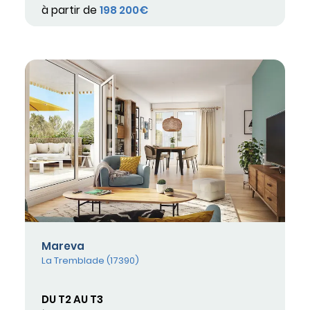
à partir de
198 200€
Mareva
La Tremblade (17390)
DU T2 AU T3