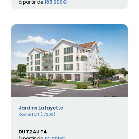
à partir de
165 000€
Jardins Lafayette
Rochefort (17300)
DU T2 AU T4
à partir de
171 000€