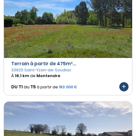
Terrain à partir de 475m²...
33920 Saint-Yzan-de-Soudiac
À
16.1 km
de
Montendre
DU T1
au
T5
à partir de
163 000 €