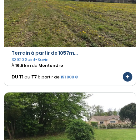
Terrain à partir de 1057m...
33920 Saint-Savin
À
16.5 km
de
Montendre
DU T1
au
T7
à partir de
151 000 €