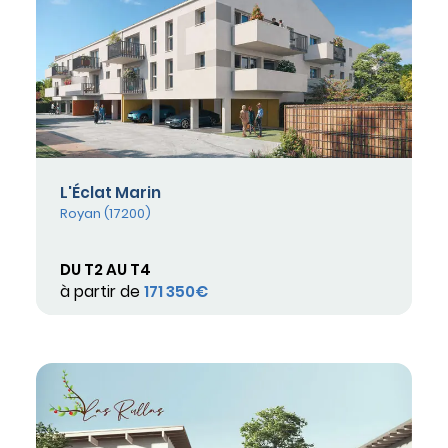
L'Éclat Marin
Royan (17200)
DU T2 AU T4
à partir de
171 350€