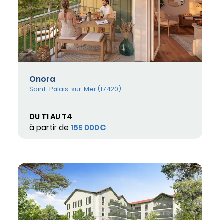
Onora
Saint-Palais-sur-Mer (17420)
DU T1 AU T4
à partir de
159 000€