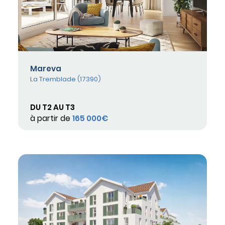
Mareva
La Tremblade (17390)
DU T2 AU T3
à partir de
165 000€