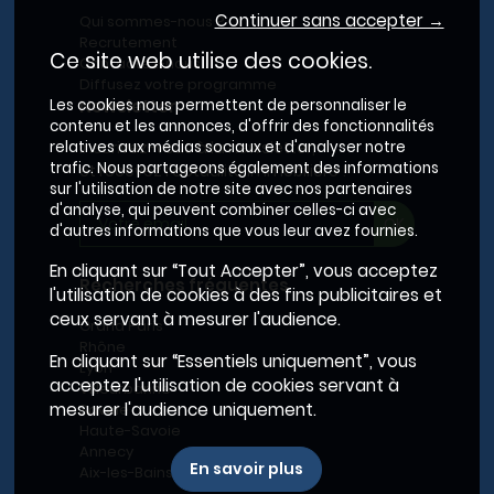
Continuer sans accepter →
Qui sommes-nous ?
Recrutement
Ce site web utilise des cookies.
Contactez-nous
Diffusez votre programme
Les cookies nous permettent de personnaliser le
Newsletter
contenu et les annonces, d'offrir des fonctionnalités
relatives aux médias sociaux et d'analyser notre
Inscrivez-vous à la newsletter,
trafic. Nous partageons également des informations
et recevez l'actualité immobilière !
sur l'utilisation de notre site avec nos partenaires
d'analyse, qui peuvent combiner celles-ci avec
d'autres informations que vous leur avez fournies.
En cliquant sur “Tout Accepter”, vous acceptez
Recherches fréquentes
l'utilisation de cookies à des fins publicitaires et
ceux servant à mesurer l'audience.
Grand Paris
Rhône
En cliquant sur “Essentiels uniquement”, vous
Lyon
acceptez l'utilisation de cookies servant à
Villeurbanne
mesurer l'audience uniquement.
Savoie
Haute-Savoie
Annecy
En savoir plus
Aix-les-Bains