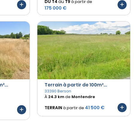
DU T4
au
T9
à partir de
175 000 €
²...
Terrain à partir de 100m²...
33390 Berson
À
24.3 km
de
Montendre
41 500 €
TERRAIN
à partir de