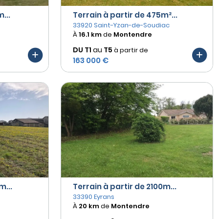
...
Terrain à partir de 475m²...
33920 Saint-Yzan-de-Soudiac
À
16.1 km
de
Montendre
DU T1
au
T5
à partir de
163 000 €
m...
Terrain à partir de 2100m...
33390 Eyrans
À
20 km
de
Montendre