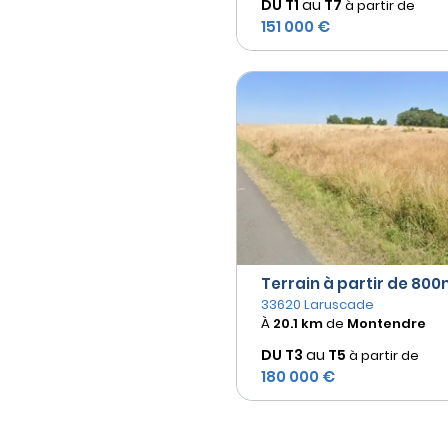
DU T1
au
T7
à partir de
151 000 €
Terrain à partir de 800m
33620 Laruscade
À
20.1 km
de
Montendre
DU T3
au
T5
à partir de
180 000 €