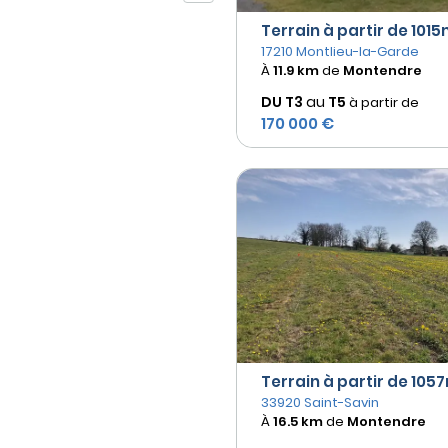
Terrain à partir de 1015m
17210 Montlieu-la-Garde
À
11.9 km
de
Montendre
DU T3
au
T5
à partir de
170 000 €
Terrain à partir de 1057
33920 Saint-Savin
À
16.5 km
de
Montendre