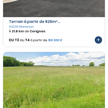
Terrain à partir de 826m²...
33230 Maransin
À
21.8 km
de
Corignac
DU T3
au
T4
à partir de
168 000 €