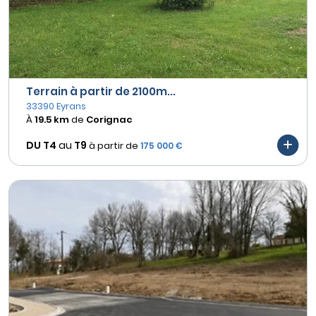
Terrain à partir de 2100m...
33390 Eyrans
À
19.5 km
de
Corignac
DU T4
au
T9
à partir de
175 000 €