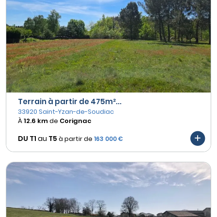
Terrain à partir de 475m²...
33920 Saint-Yzan-de-Soudiac
À
12.6 km
de
Corignac
DU T1
au
T5
à partir de
163 000 €