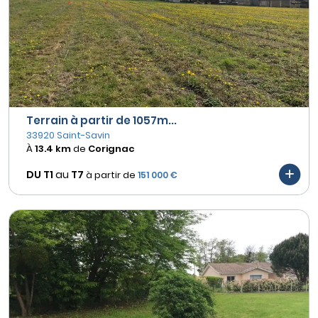
Terrain à partir de 1057m...
33920 Saint-Savin
À
13.4 km
de
Corignac
DU T1
au
T7
à partir de
151 000 €