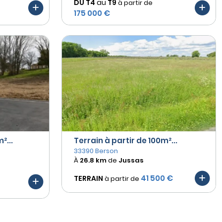
DU T4
au
T9
à partir de
175 000 €
²...
Terrain à partir de 100m²...
33390 Berson
À
26.8 km
de
Jussas
41 500 €
TERRAIN
à partir de