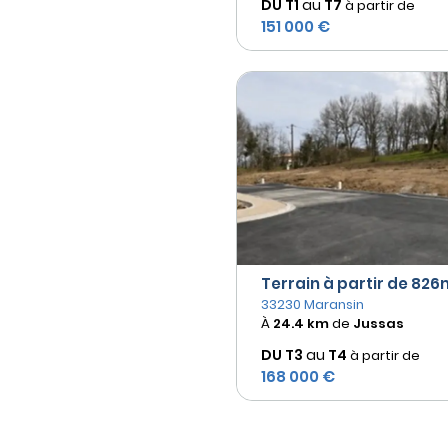
DU T1
au
T7
à partir de
151 000 €
Terrain à partir de 826m
33230 Maransin
À
24.4 km
de
Jussas
DU T3
au
T4
à partir de
168 000 €