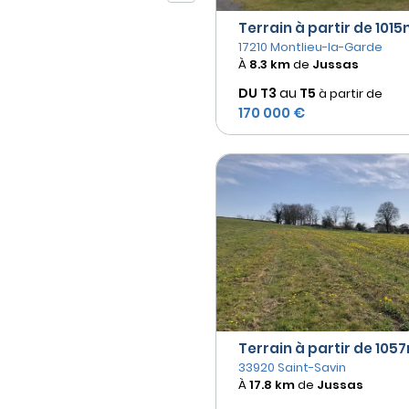
Terrain à partir de 1015m
17210 Montlieu-la-Garde
À
8.3 km
de
Jussas
DU T3
au
T5
à partir de
170 000 €
Terrain à partir de 1057
33920 Saint-Savin
À
17.8 km
de
Jussas