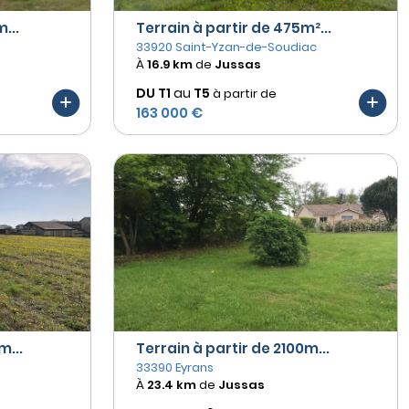
...
Terrain à partir de 475m²...
33920 Saint-Yzan-de-Soudiac
À
16.9 km
de
Jussas
DU T1
au
T5
à partir de
163 000 €
m...
Terrain à partir de 2100m...
33390 Eyrans
À
23.4 km
de
Jussas