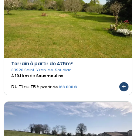
Terrain à partir de 475m²...
33920 Saint-Yzan-de-Soudiac
À
19.1 km
de
Sousmoulins
DU T1
au
T5
à partir de
163 000 €