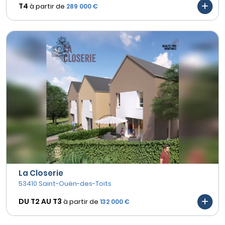
T4
à partir de
289 000 €
La Closerie
53410 Saint-Ouën-des-Toits
DU T2 AU
T3
à partir de
132 000 €