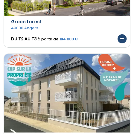
Green forest
49000 Angers
DU T2 AU
T3
à partir de
184 000 €