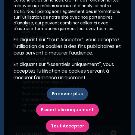
contenu et les annonces, d'offrir des fonctionnalités
relatives aux médias sociaux et d'analyser notre
Grand Paris
trafic. Nous partageons également des informations
Rhône
sur l'utilisation de notre site avec nos partenaires
Lyon
d'analyse, qui peuvent combiner celles-ci avec
Villeurbanne
d'autres informations que vous leur avez fournies.
Savoie
Haute-Savoie
En cliquant sur “Tout Accepter”, vous acceptez
Annecy
l'utilisation de cookies à des fins publicitaires et
Aix-les-Bains
ceux servant à mesurer l'audience.
L'immobilier neuf en France
En cliquant sur “Essentiels uniquement”, vous
Le BRS dans la Métropole de Lyon
acceptez l'utilisation de cookies servant à
Promoteurs immobiliers
mesurer l'audience uniquement.
Recherche par région
Recherche par département
Recherche par ville
En savoir plus
Nouveaux programmes
Où habiter à Marseille ?
Essentiels uniquement
Bien s'installer
Tout Accepter
Plan du site
-
Conditions générales d’utilisation
-
Charte de confidentialité
-
Mentions légales
LOGEMENTS
VUE CARTE