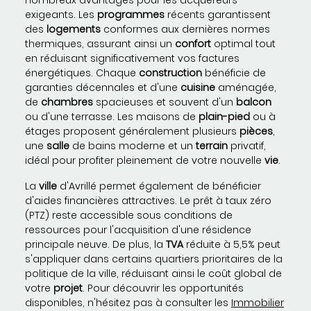
nombreux avantages pour les acquéreurs
exigeants. Les
programmes
récents garantissent
des
logements
conformes aux dernières normes
thermiques, assurant ainsi un
confort
optimal tout
en réduisant significativement vos factures
énergétiques. Chaque
construction
bénéficie de
garanties décennales et d'une
cuisine
aménagée,
de
chambres
spacieuses et souvent d'un
balcon
ou d'une terrasse. Les maisons de
plain-pied
ou à
étages proposent généralement plusieurs
pièces
,
une
salle
de bains moderne et un
terrain
privatif,
idéal pour profiter pleinement de votre nouvelle
vie
.
La
ville
d'Avrillé permet également de bénéficier
d'aides financières attractives. Le prêt à taux zéro
(PTZ) reste accessible sous conditions de
ressources pour l'acquisition d'une résidence
principale neuve. De plus, la
TVA
réduite à 5,5% peut
s'appliquer dans certains quartiers prioritaires de la
politique de la ville, réduisant ainsi le coût global de
votre
projet
. Pour découvrir les opportunités
disponibles, n'hésitez pas à consulter les
Immobilier