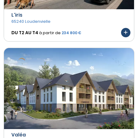
L'iris
65240 Loudenvielle
DU T2 AU
T4
à partir de
234 800 €
Valéa