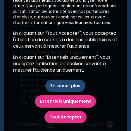
relatives aux médias sociaux et d'analyser notre
Grand Paris
trafic. Nous partageons également des informations
Rhône
sur l'utilisation de notre site avec nos partenaires
Lyon
d'analyse, qui peuvent combiner celles-ci avec
Villeurbanne
d'autres informations que vous leur avez fournies.
Savoie
Haute-Savoie
En cliquant sur “Tout Accepter”, vous acceptez
Annecy
l'utilisation de cookies à des fins publicitaires et
Aix-les-Bains
ceux servant à mesurer l'audience.
L'immobilier neuf en France
En cliquant sur “Essentiels uniquement”, vous
acceptez l'utilisation de cookies servant à
Le BRS dans la Métropole de Lyon
Promoteurs immobiliers
mesurer l'audience uniquement.
Recherche par région
Recherche par département
En savoir plus
Recherche par ville
Nouveaux programmes
Où habiter à Marseille ?
Essentiels uniquement
Bien s'installer
Tout Accepter
Plan du site
-
Conditions générales d’utilisation
-
Charte de confidentialité
-
Mentions légales
LOGEMENTS
VUE CARTE