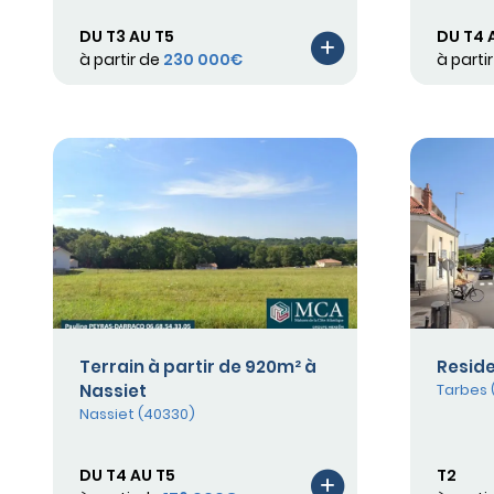
DU T3 AU T5
DU T4 
à partir de
230 000€
à parti
Terrain à partir de 920m² à
Resid
Nassiet
Tarbes 
Nassiet (40330)
DU T4 AU T5
T2