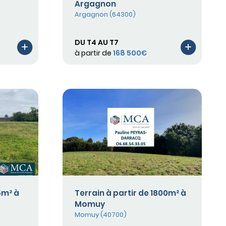
Argagnon
Argagnon (64300)
DU T4 AU T7
à partir de
168 500€
5m² à
Terrain à partir de 1800m² à
Momuy
Momuy (40700)