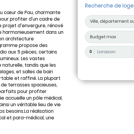
Recherche de log
au cœur de Pau, charmante
our profiter d'un cadre de
 projet d’envergure, rénové
ègre harmonieusement dans un
n architecture
rogramme propose des
dio aux 5 pièces, certains
0
lumineux. Les vastes
 naturelle, tandis que les
ages, et salles de bain
able et raffiné. La plupart
de terrasses spacieuses,
arfaits pour profiter
e accueille un pôle médical,
insi un véritable lieu de vie
s besoins.La réalisation
al et para-médical, une