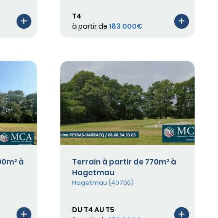
T4
à partir de
183 000€
500m² à
Terrain à partir de 770m² à
Hagetmau
Hagetmau (40700)
DU T4 AU T5