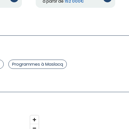
à partir de
152 000€
Programmes à Maslacq