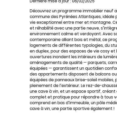
Dernière mise à jour : 08/02/2025
Découvrez un programme immobilier neuf 
commune des Pyrénées Atlantiques, idéale p
vie exceptionnel entre mer et montagne. Ce
et réhabilité avec une partie neuve, s’int
environnement calme et verdoyant. Avec so
contemporaine alliant bois et métal, ce p
logements de différentes typologies, du stu
en duplex, pour des espaces de vie cosy et 
ouvertures inondent les intérieurs de lumière
aménagements de qualité — parquets, carrel
équipées — garantissent un quotidien confort
des appartements disposent de balcons ou 
équipées de panneaux brise-soleil mobiles, p
pleinement de l’extérieur. Le rez-de-chaussé
une cave à vin, et un espace sportif, créant a
complet et pratique pour répondre à tous vo
comprend en bas d’immeuble, un pôle médic
cave à vin, une partie sportive également !