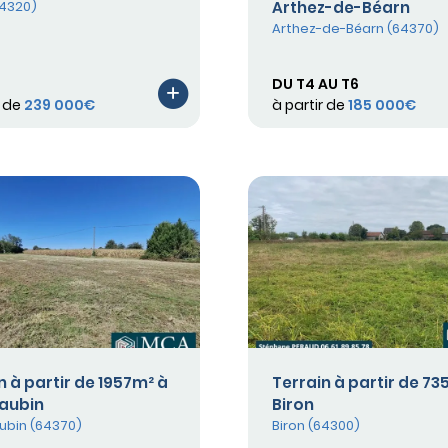
64320)
Arthez-de-Béarn
Arthez-de-Béarn (64370)
DU T4 AU T6
r de
239 000€
à partir de
185 000€
n à partir de 1957m² à
Terrain à partir de 73
aubin
Biron
ubin (64370)
Biron (64300)