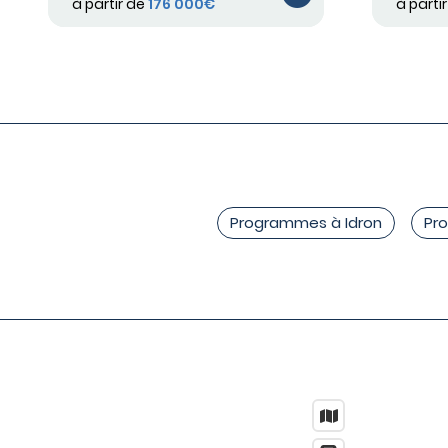
à partir de
176 000€
à parti
Programmes à Idron
Pr