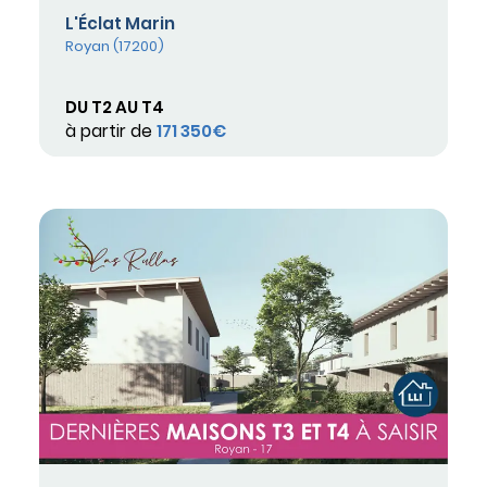
L'Éclat Marin
Royan (17200)
DU T2 AU T4
à partir de
171 350€