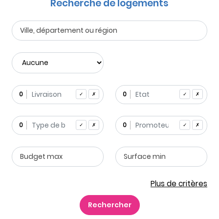
Recherche de logements
0
0
✓
✗
✓
✗
0
0
✓
✗
✓
✗
Plus de critères
Rechercher