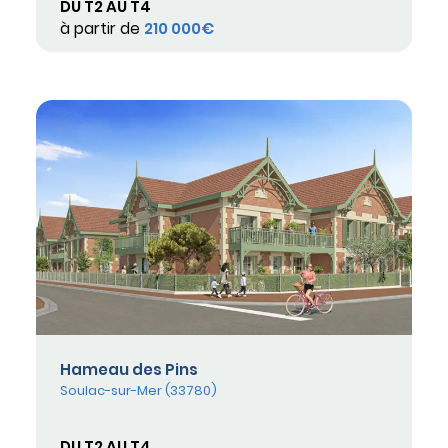
DU T2 AU T4
à partir de
210 000€
Hameau des Pins
Soulac-sur-Mer (33780)
DU T2 AU T4