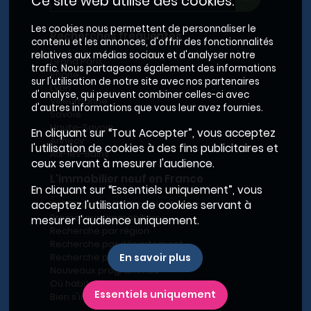
Ce site web utilise des cookies.
Les cookies nous permettent de personnaliser le
Recherches fréquentes
contenu et les annonces, d'offrir des fonctionnalités
relatives aux médias sociaux et d'analyser notre
Grand Paris
trafic. Nous partageons également des informations
Rhône
sur l'utilisation de notre site avec nos partenaires
Lyon
d'analyse, qui peuvent combiner celles-ci avec
Villeurbanne
d'autres informations que vous leur avez fournies.
Savoie
Haute-Savoie
En cliquant sur “Tout Accepter”, vous acceptez
Annecy
l'utilisation de cookies à des fins publicitaires et
Aix-les-Bains
ceux servant à mesurer l'audience.
L'immobilier neuf en France
En cliquant sur “Essentiels uniquement”, vous
Le BRS dans la Métropole de Lyon
acceptez l'utilisation de cookies servant à
Promoteurs immobiliers
mesurer l'audience uniquement.
Recherche par région
Recherche par département
Recherche par ville
En savoir plus
Nouveaux programmes
Où habiter à Marseille ?
Essentiels uniquement
Bien s'installer