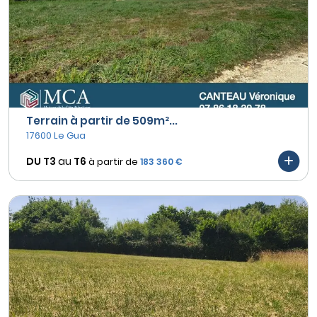
Terrain à partir de 509m²...
17600 Le Gua
DU T3
au
T6
à partir de
183 360 €