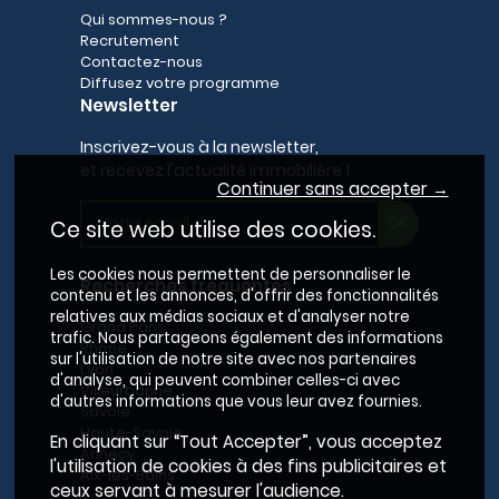
Qui sommes-nous ?
Recrutement
Contactez-nous
Diffusez votre programme
Newsletter
Inscrivez-vous à la newsletter,
et recevez l'actualité immobilière !
Continuer sans accepter →
Ce site web utilise des cookies.
Les cookies nous permettent de personnaliser le
Recherches fréquentes
contenu et les annonces, d'offrir des fonctionnalités
relatives aux médias sociaux et d'analyser notre
Grand Paris
trafic. Nous partageons également des informations
Rhône
sur l'utilisation de notre site avec nos partenaires
Lyon
d'analyse, qui peuvent combiner celles-ci avec
Villeurbanne
d'autres informations que vous leur avez fournies.
Savoie
Haute-Savoie
En cliquant sur “Tout Accepter”, vous acceptez
Annecy
l'utilisation de cookies à des fins publicitaires et
Aix-les-Bains
ceux servant à mesurer l'audience.