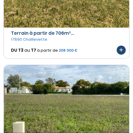
Terrain à partir de 706m²...
17890 Chaillevette
DU T3
au
T7
à partir de
208 000 €