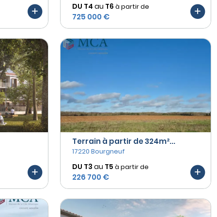
DU T4
au
T6
à partir de
725 000 €
Terrain à partir de 324m²...
17220 Bourgneuf
DU T3
au
T5
à partir de
226 700 €