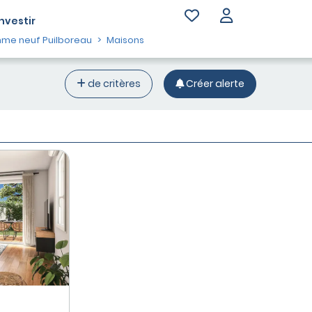
Investir
me neuf Puilboreau
Maisons
de critères
Créer alerte