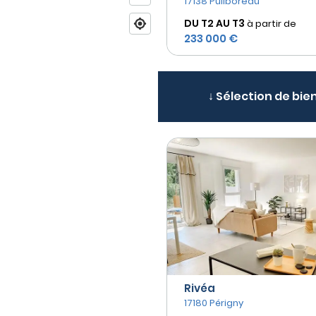
17138 Puilboreau
DU T2 AU
T3
à partir de
233 000 €
↓ Sélection de bien
Rivéa
17180 Périgny