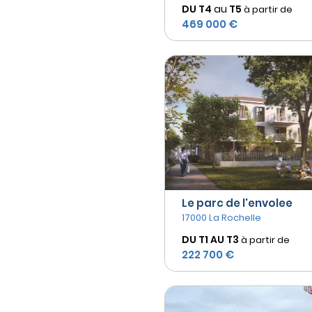
DU T4
au
T5
à partir de
469 000 €
Le parc de l'envolee
17000 La Rochelle
DU T1 AU
T3
à partir de
222 700 €