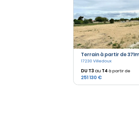
Terrain à partir de 371m²
17230 Villedoux
DU T3
au
T4
à partir de
251 130 €