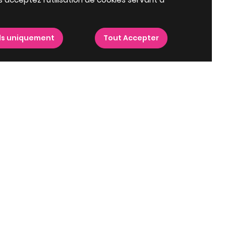
ls uniquement
Tout Accepter
lboreau
Villes proches
Top programmes
Programme neuf Royan
L'envolee à La Rochelle
(17200)
(17000)
Programme neuf La
Nacréa à La Tremblade