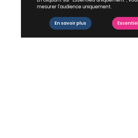
mesurer l'audience uniquement.
En savoir plus
Essentie
boreau, un choix
À découvrir à Pui
Type de biens
boreau
bénéficie d'un
e
. Cette commune
quillité d'un environnement
Appartement à
aines. Avec ses écoles,
Puilboreau
ves, Puilboreau séduit