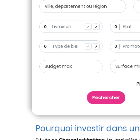
0
0
✓
✗
0
0
✓
✗
P
Rechercher
Pourquoi investir dans u