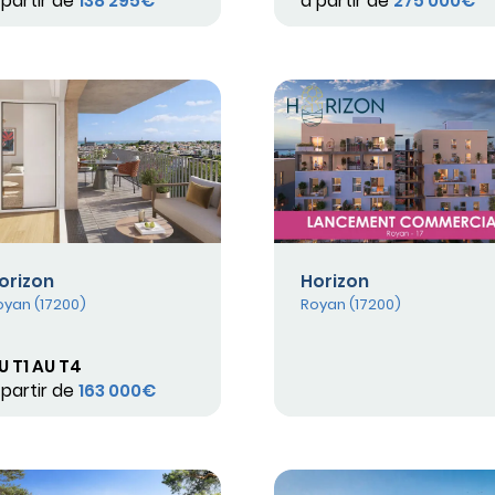
 partir de
138 295€
à partir de
275 000€
orizon
Horizon
oyan (17200)
Royan (17200)
U T1 AU T4
 partir de
163 000€