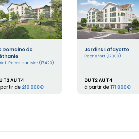
e Domaine de
Jardins Lafayette
éthanie
Rochefort (17300)
aint-Palais-sur-Mer (17420)
U T2 AU T4
DU T2 AU T4
 partir de
210 000€
à partir de
171 000€