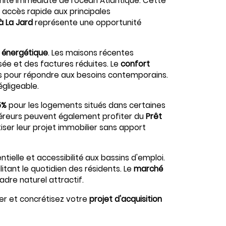
mité immédiate de l'océan Atlantique. Cette
accès rapide aux principales
à La Jard
représente une opportunité
 énergétique
. Les maisons récentes
ée et des factures réduites. Le
confort
és pour répondre aux besoins contemporains.
gligeable.
5%
pour les logements situés dans certaines
cquéreurs peuvent également profiter du
Prêt
ser leur projet immobilier sans apport
ntielle et accessibilité aux bassins d'emploi.
itant le quotidien des résidents. Le
marché
re naturel attractif.
ier et concrétisez votre
projet d'acquisition