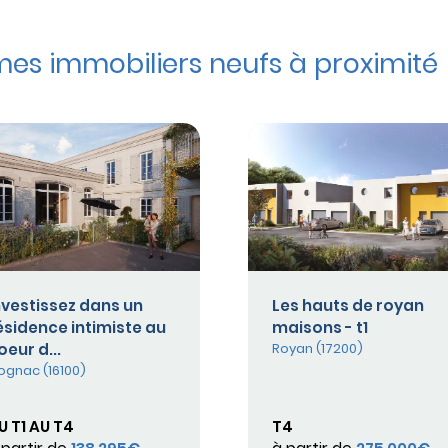
s immobiliers neufs à proximité
nvestissez dans un
Les hauts de royan
ésidence intimiste au
maisons - t1
oeur d...
Royan (17200)
ognac (16100)
U T1 AU T4
T4