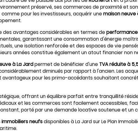
un cadre de vie paisible aux portes de
Rochefort
et à proxi
vironnement préservé, ses commerces de proximité et son 
les comme pour les investisseurs, acquérir une
maison neuve 
loppement.
e des avantages considérables en termes de
performance
entales, garantissant une consommation d'énergie maîtris
tuels, une isolation renforcée et des espaces de vie pens
ieurs années constitue également un atout financier non né
euve à La Jard
permet de bénéficier d'une
TVA réduite à 5,
ire considérablement diminués par rapport à l'ancien. Les a
ent avantageux pour les primo-accédants souhaitant concréti
gique, offrant un équilibre parfait entre tranquillité réside
édicaux et les commerces sont facilement accessibles, facil
nstant, porté par une demande locative soutenue et un cad
immobiliers neufs
disponibles à La Jard sur Le Plan Immobil
aritime.