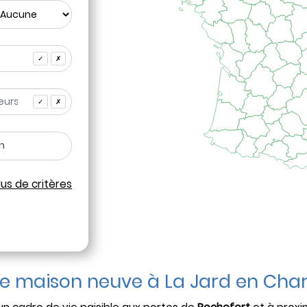
✓
✗
✓
✗
lus de critères
ne maison neuve à La Jard en Cha