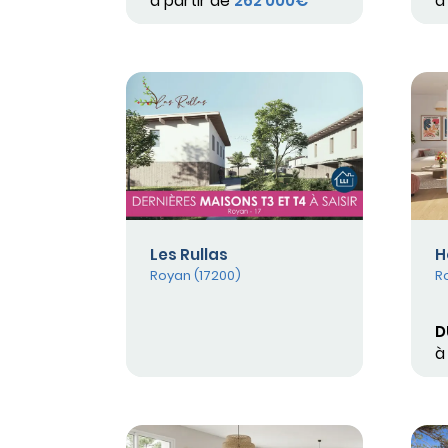
à partir de
262 000€
à
Les Rullas
H
Royan (17200)
R
D
à