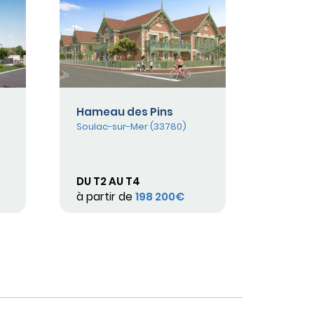
Hameau des Pins
Soulac-sur-Mer (33780)
DU T2 AU T4
à partir de
198 200€