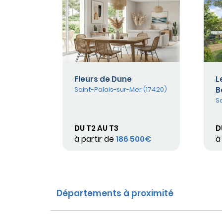
Fleurs de Dune
L
Saint-Palais-sur-Mer (17420)
B
S
DU T2 AU T3
D
à partir de
186 500€
à
Départements à proximité