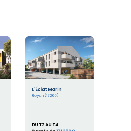
L'Éclat Marin
Royan (17200)
DU T2 AU T4