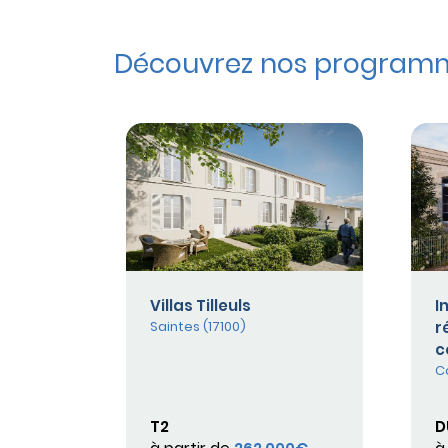
Découvrez nos programme
Villas Tilleuls
I
Saintes (17100)
r
c
C
T2
D