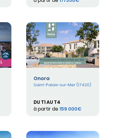
à partir de
171 350€
Onora
Saint-Palais-sur-Mer (17420)
DU T1 AU T4
à partir de
159 000€