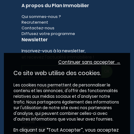
A propos du Plan Immobilier
Qui sommes-nous ?
Recrutement
Contactez-nous
Diffusez votre programme
Newsletter
Inscrivez-vous à la newsletter,
et recevez l'actualité immobilière !
Continuer sans accepter →
Ce site web utilise des cookies.
Les cookies nous permettent de personnaliser le
Recherches fréquentes
contenu et les annonces, d'offrir des fonctionnalités
relatives aux médias sociaux et d'analyser notre
Grand Paris
trafic. Nous partageons également des informations
Rhône
sur l'utilisation de notre site avec nos partenaires
Lyon
d'analyse, qui peuvent combiner celles-ci avec
Villeurbanne
d'autres informations que vous leur avez fournies.
Savoie
Haute-Savoie
En cliquant sur “Tout Accepter”, vous acceptez
Annecy