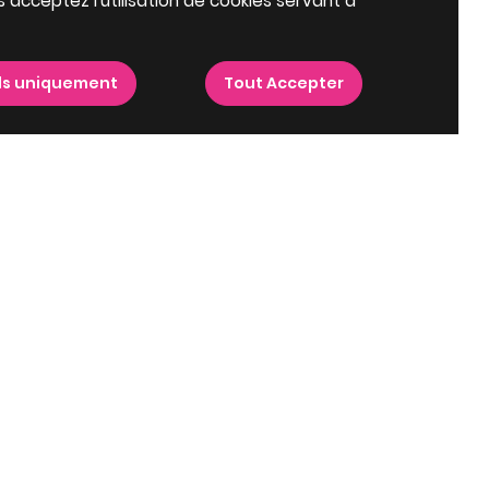
s acceptez l'utilisation de cookies servant à
ls uniquement
Tout Accepter
hampagnolles
Villes proches
Top programmes
Programme neuf Royan
L'envolee à La Rochelle
(17200)
(17000)
Programme neuf La
Nacréa à La Tremblade