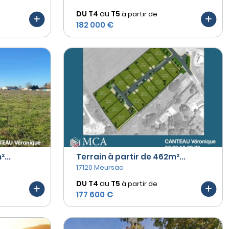
DU T4
au
T5
à partir de
182 000 €
...
Terrain à partir de 462m²...
17120 Meursac
DU T4
au
T5
à partir de
177 600 €