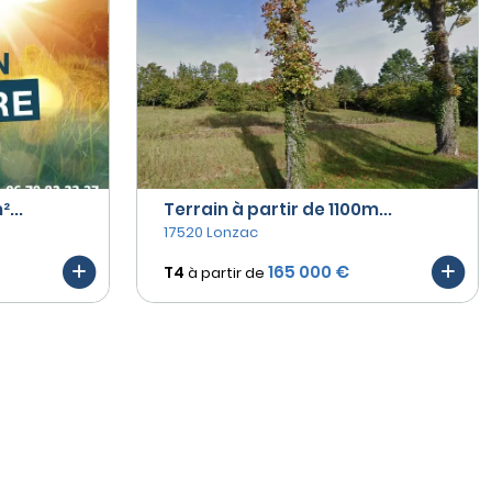
...
Terrain à partir de 1100m...
17520 Lonzac
165 000 €
T4
à partir de