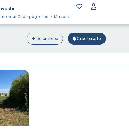
Investir
me neuf Champagnolles
Maisons
de critères
Créer alerte