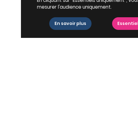
En cliquant sur “Essentiels uniquement”, vou
mesurer l'audience uniquement.
En savoir plus
Essentie
mpagnolles, un
À découvrir à C
ime
Type de biens
kilomètres de
Jonzac
et de
ie paisible et authentique.
ses paysages vallonnés et
Terrain à
tre vignobles, forêts et
Champagnolles
nation de choix pour les