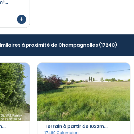
²...
similaires à proximité de Champagnolles (17240) ↓
...
Terrain à partir de 1032m...
17460 Colombiers