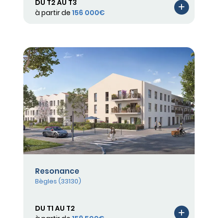
DU T2 AU T3
à partir de
156 000€
Resonance
Bègles (33130)
DU T1 AU T2