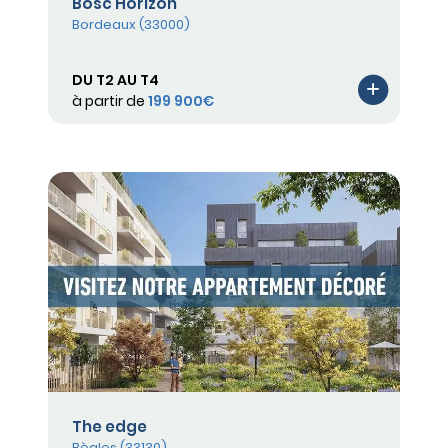
Bosc Horizon
Bordeaux (33000)
DU T2 AU T4
à partir de
199 900€
The edge
Bègles (33130)