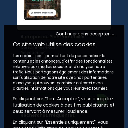
Continuer sans accepter →
A propos du Plan Immobilier
Ce site web utilise des cookies.
Qui sommes-nous ?
Recrutement
Les cookies nous permettent de personnaliser le
Contactez-nous
contenu et les annonces, d'offrir des fonctionnalités
Diffusez votre programme
relatives aux médias sociaux et d'analyser notre
Newsletter
trafic. Nous partageons également des informations
sur l'utilisation de notre site avec nos partenaires
Inscrivez-vous à la newsletter,
d'analyse, qui peuvent combiner celles-ci avec
et recevez l'actualité immobilière !
d'autres informations que vous leur avez fournies.
En cliquant sur “Tout Accepter”, vous acceptez
l'utilisation de cookies à des fins publicitaires et
ceux servant à mesurer l'audience.
Recherches fréquentes
En cliquant sur “Essentiels uniquement”, vous
Grand Paris