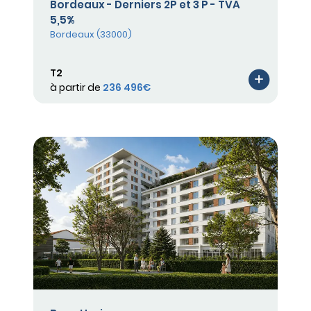
Bordeaux - Derniers 2P et 3 P - TVA
5,5%
Bordeaux (33000)
T2
à partir de
236 496€