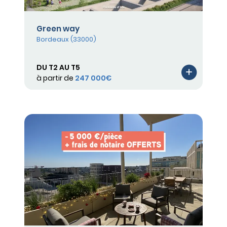
Green way
Bordeaux (33000)
DU T2 AU T5
à partir de
247 000€