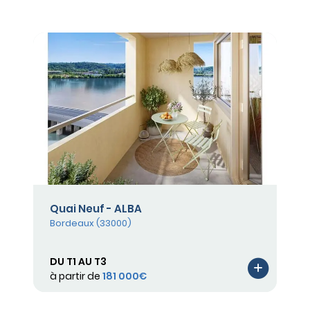
Quai Neuf - ALBA
Bordeaux (33000)
DU T1 AU T3
à partir de
181 000€