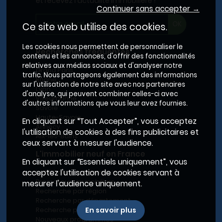
et recevez l'actualité immobilière !
Continuer sans accepter →
Ce site web utilise des cookies.
Les cookies nous permettent de personnaliser le
Recherches fréquentes
contenu et les annonces, d'offrir des fonctionnalités
relatives aux médias sociaux et d'analyser notre
Grand Paris
trafic. Nous partageons également des informations
Rhône
sur l'utilisation de notre site avec nos partenaires
Lyon
d'analyse, qui peuvent combiner celles-ci avec
Villeurbanne
d'autres informations que vous leur avez fournies.
Savoie
Haute-Savoie
En cliquant sur “Tout Accepter”, vous acceptez
Annecy
l'utilisation de cookies à des fins publicitaires et
Aix-les-Bains
ceux servant à mesurer l'audience.
L'immobilier neuf en France
En cliquant sur “Essentiels uniquement”, vous
Le BRS dans la Métropole de Lyon
acceptez l'utilisation de cookies servant à
Promoteurs immobiliers
mesurer l'audience uniquement.
Recherche par région
Recherche par département
Recherche par ville
En savoir plus
Nouveaux programmes