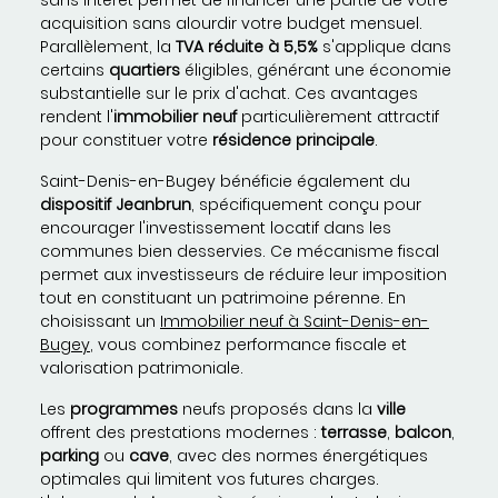
sans intérêt permet de financer une partie de votre
acquisition sans alourdir votre budget mensuel.
Parallèlement, la
TVA réduite à 5,5%
s'applique dans
certains
quartiers
éligibles, générant une économie
substantielle sur le prix d'achat. Ces avantages
rendent l'
immobilier neuf
particulièrement attractif
pour constituer votre
résidence principale
.
Saint-Denis-en-Bugey bénéficie également du
dispositif Jeanbrun
, spécifiquement conçu pour
encourager l'investissement locatif dans les
communes bien desservies. Ce mécanisme fiscal
permet aux investisseurs de réduire leur imposition
tout en constituant un patrimoine pérenne. En
choisissant un
Immobilier neuf à Saint-Denis-en-
Bugey
, vous combinez performance fiscale et
valorisation patrimoniale.
Les
programmes
neufs proposés dans la
ville
offrent des prestations modernes :
terrasse
,
balcon
,
parking
ou
cave
, avec des normes énergétiques
optimales qui limitent vos futures charges.