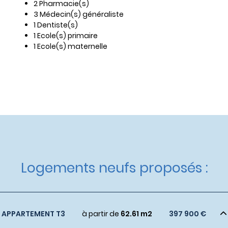
2 Pharmacie(s)
3 Médecin(s) généraliste
1 Dentiste(s)
1 Ecole(s) primaire
1 Ecole(s) maternelle
Logements neufs proposés :
APPARTEMENT T3
à partir de
62.61 m2
397 900 €