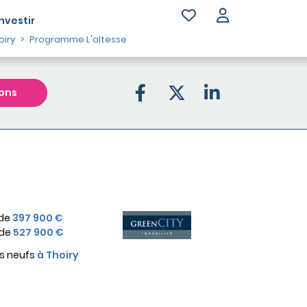
Investir
iry
Programme L'altesse
ons
 de
397 900 €
 de
527 900 €
s neufs
à Thoiry