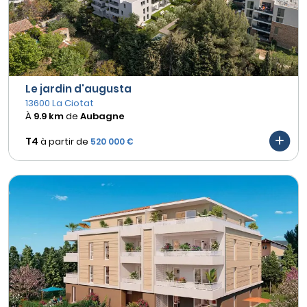
Le jardin d'augusta
13600 La Ciotat
À
9.9 km
de
Aubagne
T4
à partir de
520 000 €