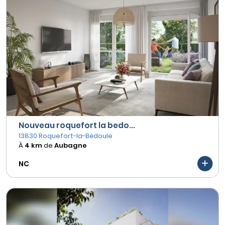
Nouveau roquefort la bedo...
13830 Roquefort-la-Bédoule
À
4 km
de
Aubagne
NC