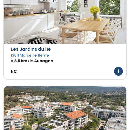
Les Jardins du 11e
13011 Marseille 11ème
À
8.5 km
de
Aubagne
NC