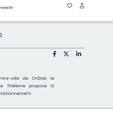
Investir
s
re-ville de Châtel, le
Le Thélème propose 12
stationnement.