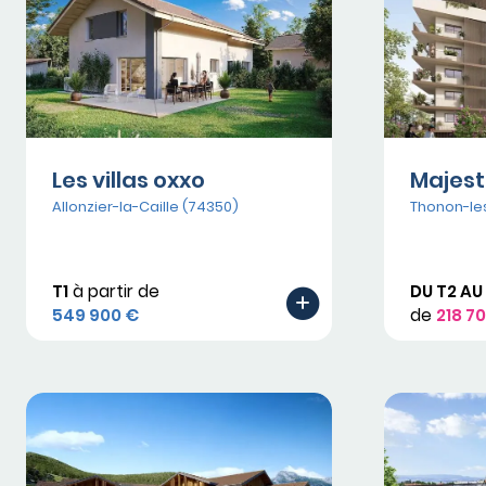
Les villas oxxo
Majest
Allonzier-la-Caille (74350)
Thonon-le
T1
à partir de
DU T2 AU
549 900 €
de
218 7