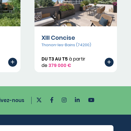
XIII Concise
Thonon-les-Bains (74200)
DU T3 AU T5
à partir
de
379 000 €
ivez-nous