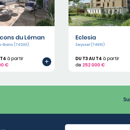
lcons du Léman
Eclesia
s-Bains (74200)
Seyssel (74910)
 T4
à partir
DU T3 AU T4
à partir
00 €
de
252 000 €
Su