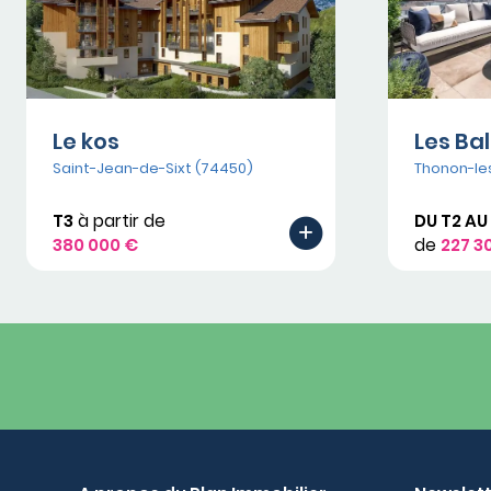
Le kos
Les Ba
Saint-Jean-de-Sixt (74450)
Thonon-le
T3
à partir de
DU T2 AU
380 000 €
de
227 3