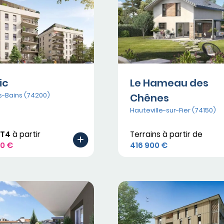
ic
Le Hameau des
s-Bains (74200)
Chênes
Hauteville-sur-Fier (74150)
 T4
à partir
Terrains à partir de
00 €
416 900 €