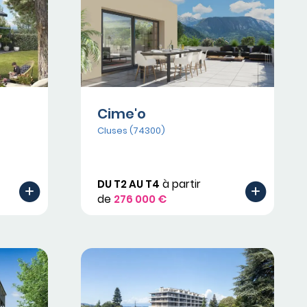
Cime'o
Cluses (74300)
DU T2 AU T4
à partir
de
276 000 €