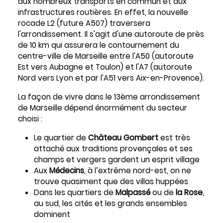
aux nombreux transports en commun et aux
infrastructures routières. En effet, la nouvelle
rocade L2 (future A507) traversera
l'arrondissement. Il s'agit d'une autoroute de près
de 10 km qui assurera le contournement du
centre-ville de Marseille entre l'A50 (autoroute
Est vers Aubagne et Toulon) et l'A7 (autoroute
Nord vers Lyon et par l'A51 vers Aix-en-Provence).
La façon de vivre dans le 13ème arrondissement
de Marseille dépend énormément du secteur
choisi :
Le quartier de
Château Gombert
est très
attaché aux traditions provençales et ses
champs et vergers gardent un esprit village
Aux
Médecins
, à l’extrême nord-est, on ne
trouve quasiment que des villas huppées
Dans les quartiers de
Malpassé
ou de
la Rose
,
au sud, les cités et les grands ensembles
dominent