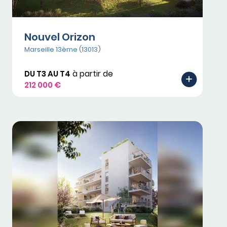
Nouvel Orizon
Marseille 13ème (13013)
DU T3 AU T4
à partir de
212 000 €