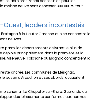
nt les dernières zones accessibles pour les
 la maison neuve sans dépasser 300 000 € tout
d-Ouest, leaders incontestés
a
Bretagne
à la Haute-Garonne que se concentre la
sons neuves.
ure parmi les départements délivrant le plus de
 se déploie principalement dans la première et la
sane, Villeneuve-Tolosane ou Blagnac concentrent la
ve reste ancrée. Les communes de Mérignac,
 le bassin d'Arcachon et ses abords, accueillent
me schéma : La Chapelle-sur-Erdre, Guérande ou
velopper des lotissements conformes aux normes