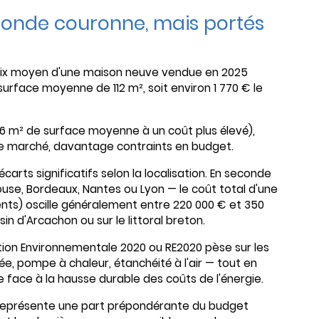
econde couronne, mais portés
 prix moyen d'une maison neuve vendue en 2025
surface moyenne de 112 m², soit environ 1 770 € le
116 m² de surface moyenne à un coût plus élevé),
le marché, davantage contraints en budget.
rts significatifs selon la localisation. En seconde
se, Bordeaux, Nantes ou Lyon — le coût total d'une
nts) oscille généralement entre 220 000 € et 350
n d'Arcachon ou sur le littoral breton.
tion Environnementale 2020 ou RE2020 pèse sur les
ée, pompe à chaleur, étanchéité à l'air — tout en
 face à la hausse durable des coûts de l'énergie.
r représente une part prépondérante du budget