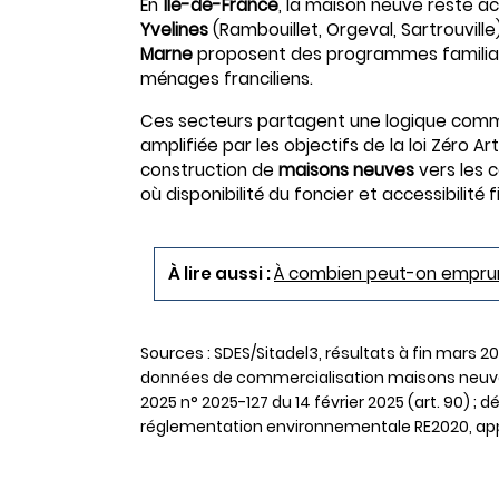
En
Île-de-France
, la maison neuve reste a
Yvelines
(Rambouillet, Orgeval, Sartrouville),
Marne
proposent des programmes familiaux
ménages franciliens.
Ces secteurs partagent une logique commun
amplifiée par les objectifs de la loi Zéro Art
construction de
maisons neuves
vers les 
où disponibilité du foncier et accessibilit
À lire aussi :
À combien peut-on emprunt
Sources : SDES/Sitadel3, résultats à fin mars 2
données de commercialisation maisons neuves
2025 n° 2025-127 du 14 février 2025 (art. 90) ;
réglementation environnementale RE2020, appl