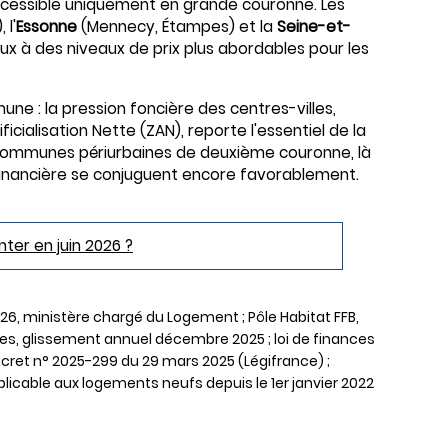
ccessible uniquement en grande couronne. Les
 l'
Essonne
(Mennecy, Étampes) et la
Seine-et-
 à des niveaux de prix plus abordables pour les
e : la pression foncière des centres-villes,
ificialisation Nette (ZAN), reporte l'essentiel de la
communes périurbaines de deuxième couronne, là
é financière se conjuguent encore favorablement.
er en juin 2026 ?
026, ministère chargé du Logement ; Pôle Habitat FFB,
, glissement annuel décembre 2025 ; loi de finances
 décret n° 2025-299 du 29 mars 2025 (Légifrance) ;
icable aux logements neufs depuis le 1er janvier 2022