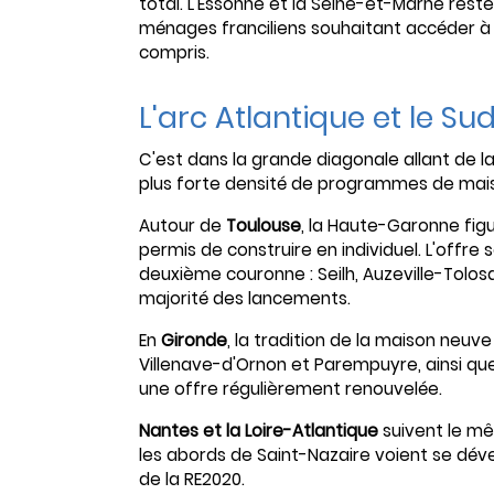
total. L'Essonne et la Seine-et-Marne reste
ménages franciliens souhaitant accéder à
compris.
L'arc Atlantique et le Su
C'est dans la grande diagonale allant de l
plus forte densité de programmes de mai
Autour de
Toulouse
, la Haute-Garonne fig
permis de construire en individuel. L'offre
deuxième couronne : Seilh, Auzeville-Tolo
majorité des lancements.
En
Gironde
, la tradition de la maison neu
Villenave-d'Ornon et Parempuyre, ainsi que
une offre régulièrement renouvelée.
Nantes et la Loire-Atlantique
suivent le mê
les abords de Saint-Nazaire voient se dé
de la RE2020.