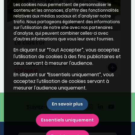
Les cookies nous permettent de personnaliser le
contenu et les annonces, d'offrir des fonctionnalités
relatives aux médias sociaux et d'analyser notre
trafic. Nous partageons également des informations
sur l'utilisation de notre site avec nos partenaires
d'analyse, qui peuvent combiner celles-ci avec
d'autres informations que vous leur avez fournies.
Le clos l'or
En cliquant sur “Tout Accepter”, vous acceptez
Cosnes-et-Romain (54400)
l'utilisation de cookies à des fins publicitaires et
ceux servant à mesurer l'audience.
DU T4 AU T5
à partir de
276 000 €
En cliquant sur “Essentiels uniquement”, vous
acceptez l'utilisation de cookies servant à
mesurer l'audience uniquement.
En savoir plus
Suivez-nous
Essentiels uniquement