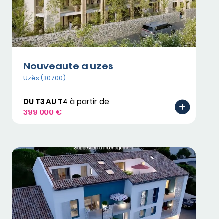
Nouveaute a uzes
Uzès (30700)
DU T3 AU T4
à partir de
399 000 €