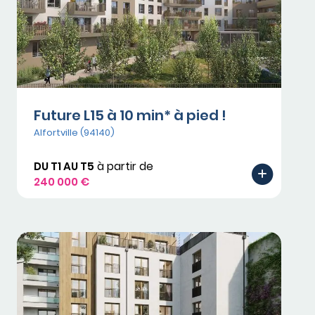
Future L15 à 10 min* à pied !
Alfortville (94140)
DU T1 AU T5
à partir de
240 000 €