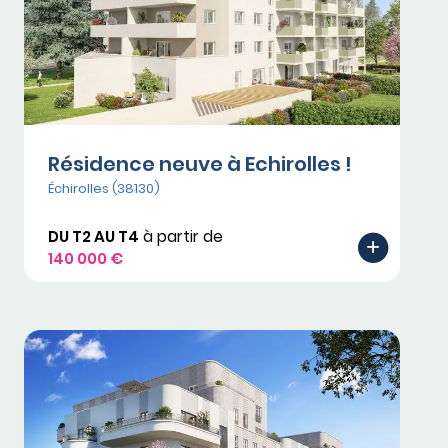
Résidence neuve à Echirolles !
Échirolles (38130)
DU T2 AU T4
à partir de
140 000 €