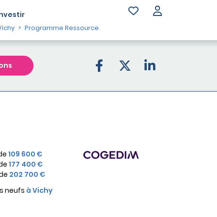
Investir
ichy
Programme Ressource
ons
 de
109 600 €
 de
177 400 €
 de
202 700 €
s neufs
à Vichy