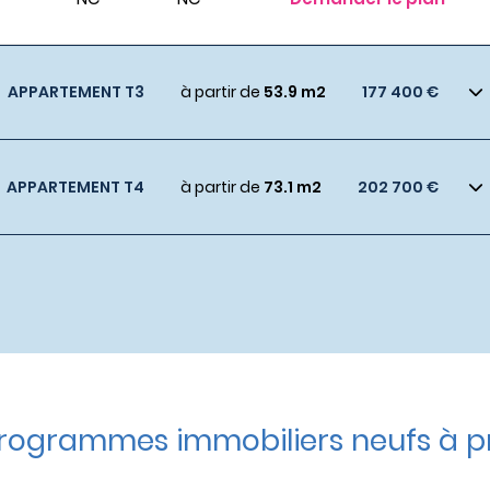
APPARTEMENT T3
à partir de
53.9 m2
177 400 €
APPARTEMENT T4
à partir de
73.1 m2
202 700 €
rogrammes immobiliers neufs à pr