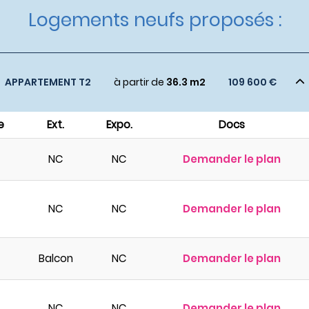
Logements neufs proposés :
APPARTEMENT T2
à partir de
36.3 m2
109 600 €
e
Ext.
Expo.
Docs
NC
NC
Demander le plan
NC
NC
Demander le plan
Balcon
NC
Demander le plan
NC
NC
Demander le plan