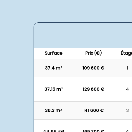
Surface
Prix (€)
Étag
37.4 m²
109 600 €
1
37.15 m²
129 600 €
4
36.3 m²
141 600 €
3
44.65 m²
165 700 €
4