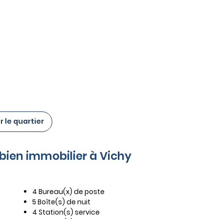
 le quartier
 bien immobilier à Vichy
4 Bureau(x) de poste
5 Boîte(s) de nuit
4 Station(s) service