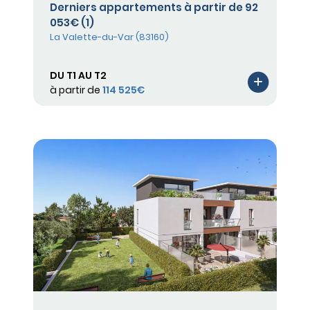
Derniers appartements à partir de 92
053€ (1)
La Valette-du-Var (83160)
DU T1 AU T2
à partir de
114 525€