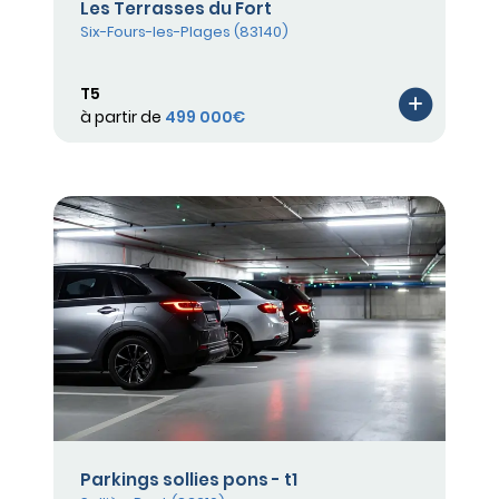
Les Terrasses du Fort
Six-Fours-les-Plages (83140)
T5
à partir de
499 000€
Parkings sollies pons - t1