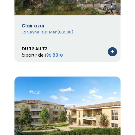
Clair azur
La Seyne-sur-Mer (83500)
DU T2 AU T3
à partir de
135 831€