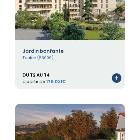
Jardin bonfante
Toulon (83000)
DU T2 AU T4
à partir de
178 031€