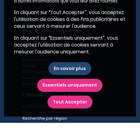
d'autres informations que vous leur avez fournies.
En cliquant sur “Tout Accepter”, vous acceptez
l'utilisation de cookies à des fins publicitaires et
ceux servant à mesurer l'audience.
Recherches fréquentes
En cliquant sur “Essentiels uniquement”, vous
Grand Paris
acceptez l'utilisation de cookies servant à
Rhône
mesurer l'audience uniquement.
Lyon
Villeurbanne
Savoie
En savoir plus
Haute-Savoie
Annecy
Aix-les-Bains
Essentiels uniquement
L'immobilier neuf en France
Tout Accepter
Le BRS dans la Métropole de Lyon
Promoteurs immobiliers
Recherche par région
Recherche par département
Recherche par ville
Nouveaux programmes