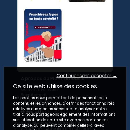
Continuer sans accepter →
A propos du Plan Immobilier
Ce site web utilise des cookies.
Qui sommes-nous ?
Recrutement
Les cookies nous permettent de personnaliser le
Contactez-nous
contenu et les annonces, d'offrir des fonctionnalités
Diffusez votre programme
relatives aux médias sociaux et d'analyser notre
Newsletter
trafic. Nous partageons également des informations
sur l'utilisation de notre site avec nos partenaires
Inscrivez-vous à la newsletter,
d'analyse, qui peuvent combiner celles-ci avec
et recevez l'actualité immobilière !