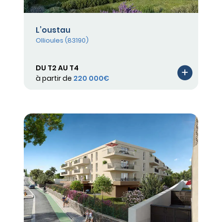
L’oustau
Ollioules (83190)
DU T2 AU T4
à partir de
220 000€