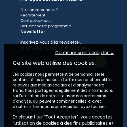
Qui sommes-nous ?
Recrutement
Contactez-nous
Diffusez votre programme
Newsletter
Inscrivez-vous à la newsletter,
et recevez l'actualité immobilière !
Continuer sans accepter →
Ce site web utilise des cookies.
Les cookies nous permettent de personnaliser le
Recherches fréquentes
contenu et les annonces, d'offrir des fonctionnalités
relatives aux médias sociaux et d'analyser notre
Grand Paris
trafic. Nous partageons également des informations
Rhône
sur l'utilisation de notre site avec nos partenaires
Lyon
d'analyse, qui peuvent combiner celles-ci avec
Villeurbanne
d'autres informations que vous leur avez fournies.
Savoie
Haute-Savoie
En cliquant sur “Tout Accepter”, vous acceptez
Annecy
l'utilisation de cookies à des fins publicitaires et
Aix-les-Bains