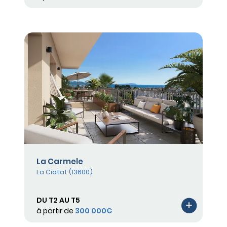
La Carmele
La Ciotat (13600)
DU T2 AU T5
à partir de
300 000€