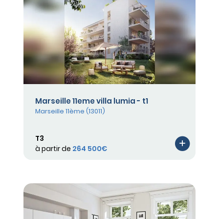
Marseille 11eme villa lumia - t1
Marseille 11ème (13011)
T3
à partir de
264 500€