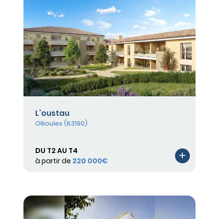
L’oustau
Ollioules (83190)
DU T2 AU T4
à partir de
220 000€