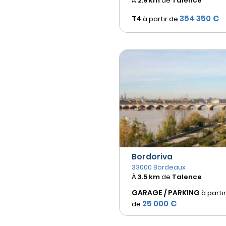
À
2.9 km
de
Talence
354 350 €
T4
à partir de
Bordoriva
33000 Bordeaux
À
3.5 km
de
Talence
GARAGE / PARKING
à partir
25 000 €
de