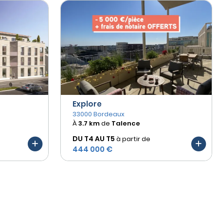
Explore
33000 Bordeaux
À
3.7 km
de
Talence
DU T4 AU
T5
à partir de
444 000 €