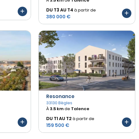
À
3.5 km
de
Talence
DU T3 AU
T4
à partir de
380 000 €
Resonance
33130 Bègles
À
3.5 km
de
Talence
DU T1 AU
T2
à partir de
159 500 €