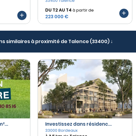
33400 Talence
DU T2 AU
T4
à partir de
223 000 €
ns similaires à proximité de Talence (33400) ↓
²...
Investissez dans résidenc...
33000 Bordeaux